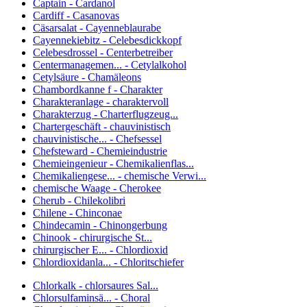
Captain - Cardanol
Cardiff - Casanovas
Cäsarsalat - Cayenneblaurabe
Cayennekiebitz - Celebesdickkopf
Celebesdrossel - Centerbetreiber
Centermanagemen... - Cetylalkohol
Cetylsäure - Chamäleons
Chambordkanne f - Charakter
Charakteranlage - charaktervoll
Charakterzug - Charterflugzeug...
Chartergeschäft - chauvinistisch
chauvinistische... - Chefsessel
Chefsteward - Chemieindustrie
Chemieingenieur - Chemikalienflas...
Chemikaliengese... - chemische Verwi...
chemische Waage - Cherokee
Cherub - Chilekolibri
Chilene - Chinconae
Chindecamin - Chinongerbung
Chinook - chirurgische St...
chirurgischer E... - Chlordioxid
Chlordioxidanla... - Chloritschiefer
Chlorkalk - chlorsaures Sal...
Chlorsulfaminsä... - Choral