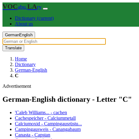
VOC
LA
abu.
ry
Dictionary
(current)
About us
German
English
Translate
Home
Dictionary
German-English
C
German-English dictionary - Letter "C"
'Caleb Williams... - cachen
Cachespeicher - Calciummetall
Calciumoxid - Campingausrüstu...
Campingausweis - Canangabaum
Canasta - Capstan