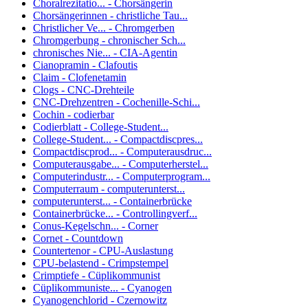
Choralrezitatio... - Chorsängerin
Chorsängerinnen - christliche Tau...
Christlicher Ve... - Chromgerben
Chromgerbung - chronischer Sch...
chronisches Nie... - CIA-Agentin
Cianopramin - Clafoutis
Claim - Clofenetamin
Clogs - CNC-Drehteile
CNC-Drehzentren - Cochenille-Schi...
Cochin - codierbar
Codierblatt - College-Student...
College-Student... - Compactdiscpres...
Compactdiscprod... - Computerausdruc...
Computerausgabe... - Computerherstel...
Computerindustr... - Computerprogram...
Computerraum - computerunterst...
computerunterst... - Containerbrücke
Containerbrücke... - Controllingverf...
Conus-Kegelschn... - Corner
Cornet - Countdown
Countertenor - CPU-Auslastung
CPU-belastend - Crimpstempel
Crimptiefe - Cüplikommunist
Cüplikommuniste... - Cyanogen
Cyanogenchlorid - Czernowitz