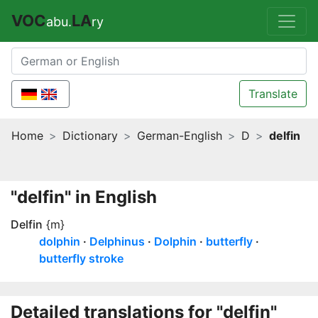
VOC
LA
abu.
ry
Translate
Home
Dictionary
German-English
D
delfin
"delfin" in English
Delfin
{m}
dolphin
Delphinus
Dolphin
butterfly
butterfly stroke
Detailed translations for "delfin"