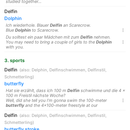
studied together...
Delfin
Dolphin
Ich wiederhole. Blauer
Delfin
an Scarecrow.
Blue
Dolphin
to Scarecrow.

Du solltest ein paar Mädchen mit zum
Delfin
nehmen.
You may need to bring a couple of girls to the
Dolphin

with you.
3. sports
Delfin
(also:
Delphin
,
Delfinschwimmen
,
Delfinstil
,
Schmetterling
)
butterfly
Hat sie erzählt, dass ich 100 m
Delfin
schwimme und die 4 x
100 m Freistil nächste Woche?
Well, did she tell you I'm gonna swim the 100-meter

butterfly
and the 4x100-meter freestyle at our
Delfin
(also:
Delphin
,
Delfinschwimmen
,
Delfinstil
,
Schmetterling
)
butterfly stroke