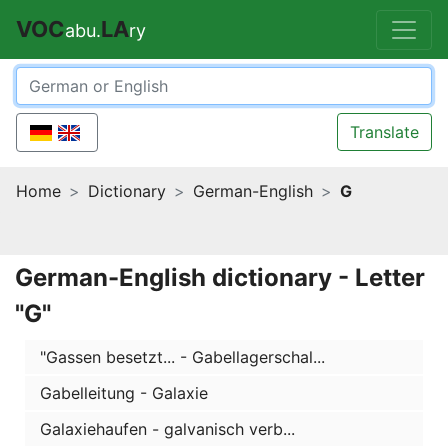
VOC
LA
abu.
ry
Translate
Home
Dictionary
German-English
G
German-English dictionary - Letter
"G"
"Gassen besetzt... - Gabellagerschal...
Gabelleitung - Galaxie
Galaxiehaufen - galvanisch verb...