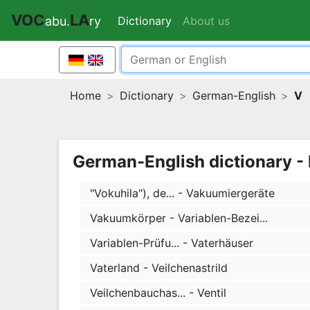
VOC
LA
Dictionary
(current)
About us
abu.
ry
Home
Dictionary
German-English
V
German-English dictionary - 
"Vokuhila"), de... - Vakuumiergeräte
Vakuumkörper - Variablen-Bezei...
Variablen-Prüfu... - Vaterhäuser
Vaterland - Veilchenastrild
Veilchenbauchas... - Ventil