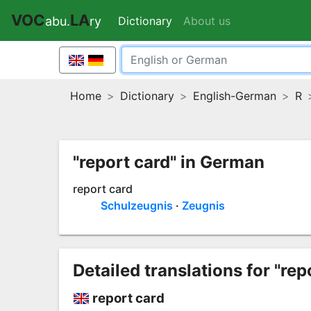
VOC
LA
Dictionary
(current)
About us
abu.
ry
Home
Dictionary
English-German
R
"report card" in German
report card
Schulzeugnis
Zeugnis
Detailed translations for "rep
report card