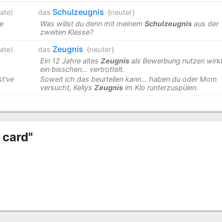
Schulzeugnis
cate
)
das
{neuter}
e
Was willst du denn mit meinem
Schulzeugnis
aus der
zweiten Klasse?
Zeugnis
cate
)
das
{neuter}
Ein 12 Jahre altes
Zeugnis
als Bewerbung nutzen wirk
ein bisschen... vertrottelt.
st've
Soweit ich das beurteilen kann... haben du oder Mom
versucht, Kellys
Zeugnis
im Klo runterzuspülen.
 card"