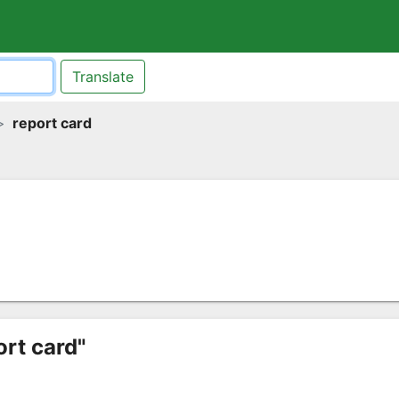
Translate
report card
ort card"