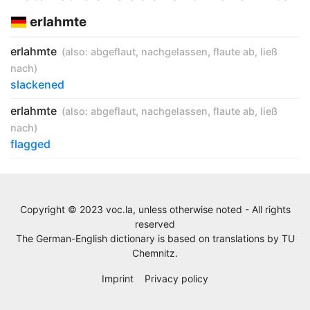
erlahmte
erlahmte
(also:
abgeflaut
,
nachgelassen
,
flaute ab
,
ließ
nach
)
slackened
erlahmte
(also:
abgeflaut
,
nachgelassen
,
flaute ab
,
ließ
nach
)
flagged
Copyright © 2023 voc.la, unless otherwise noted - All rights
reserved
The German-English dictionary is based on translations by
TU
Chemnitz
.
Imprint
Privacy policy