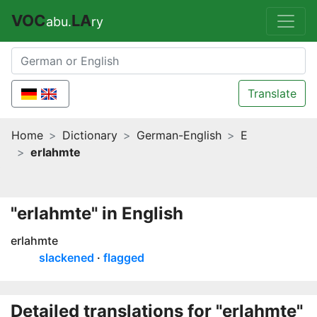
VOC
LA
abu.
ry
Translate
Home
Dictionary
German-English
E
erlahmte
"erlahmte" in English
erlahmte
slackened
flagged
Detailed translations for "erlahmte"