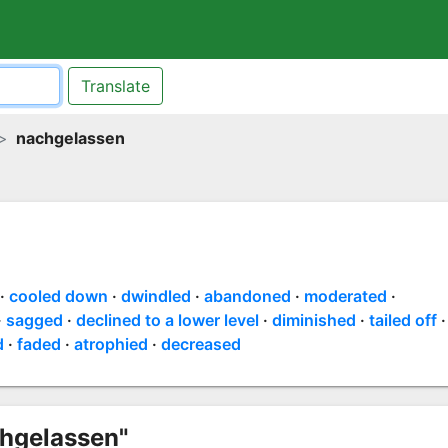
Translate
nachgelassen
cooled down
dwindled
abandoned
moderated
sagged
declined to a lower level
diminished
tailed off
d
faded
atrophied
decreased
chgelassen"