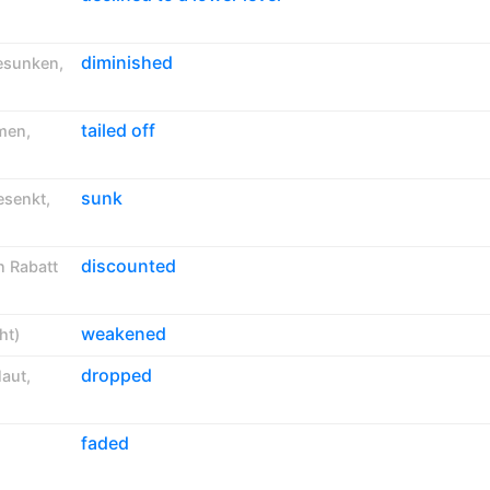
diminished
esunken
,
tailed off
men
,
sunk
esenkt
,
discounted
n Rabatt
weakened
ht
)
dropped
laut
,
faded