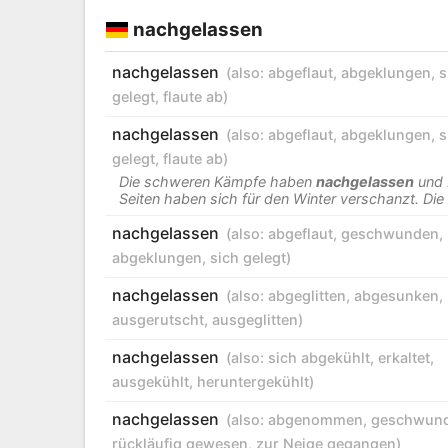
nachgelassen
nachgelassen
(also:
abgeflaut
,
abgeklungen
,
s
gelegt
,
flaute ab
)
nachgelassen
(also:
abgeflaut
,
abgeklungen
,
s
gelegt
,
flaute ab
)
Die schweren Kämpfe haben
nachgelassen
und 
Seiten haben sich für den Winter verschanzt. Die
nachgelassen
(also:
abgeflaut
,
geschwunden
,
abgeklungen
,
sich gelegt
)
nachgelassen
(also:
abgeglitten
,
abgesunken
,
ausgerutscht
,
ausgeglitten
)
nachgelassen
(also:
sich abgekühlt
,
erkaltet
,
ausgekühlt
,
heruntergekühlt
)
nachgelassen
(also:
abgenommen
,
geschwun
rückläufig gewesen
,
zur Neige gegangen
)