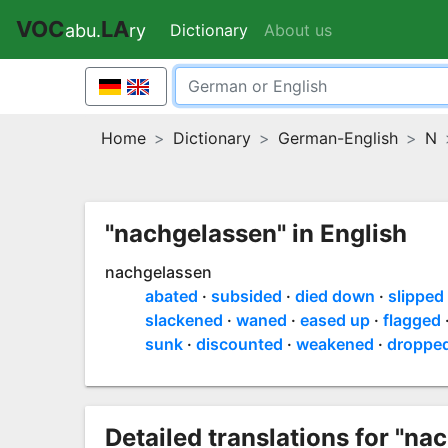
VOC
LA
Dictionary
(current)
About us
abu.
ry
Home
Dictionary
German-English
N
"nachgelassen" in English
nachgelassen
abated
subsided
died down
slipped
slackened
waned
eased up
flagged
sunk
discounted
weakened
droppe
Detailed translations for "na