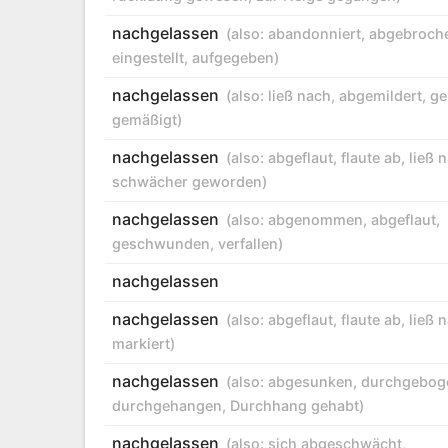
nachgelassen
(also:
abandonniert
,
abgebroch
eingestellt
,
aufgegeben
)
nachgelassen
(also:
ließ nach
,
abgemildert
,
ge
gemäßigt
)
nachgelassen
(also:
abgeflaut
,
flaute ab
,
ließ 
schwächer geworden
)
nachgelassen
(also:
abgenommen
,
abgeflaut
,
geschwunden
,
verfallen
)
nachgelassen
nachgelassen
(also:
abgeflaut
,
flaute ab
,
ließ 
markiert
)
nachgelassen
(also:
abgesunken
,
durchgebog
durchgehangen
,
Durchhang gehabt
)
nachgelassen
(also:
sich abgeschwächt
,