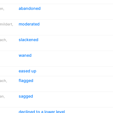
abandoned
en
,
moderated
mildert
,
slackened
nach
,
waned
eased up
flagged
nach
,
sagged
en
,
declined to a lower level