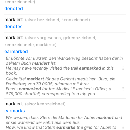
kennzeichnete
)
denoted
markiert
(also:
bezeichnet
,
kennzeichnet
)
denotes
markiert
(also:
vorgesehen
,
gekennzeichnet
,
kennzeichnete
,
markierte
)
earmarked
Er könnte vor kurzem den Wanderweg besucht haben der in
deinem Buch
markiert
ist.
He may have recently visited the trail
earmarked
in this

book.
Geldmittel
markiert
für das Gerichtsmediziner- Büro, ein
Fehlbetrag von 79.000$, stimmen mit ihrer
Funds
earmarked
for the Medical Examiner's Office, a

$79,000 shortfall, corresponding to a trip you
markiert
(also:
kennzeichnet
)
earmarks
Wir wissen, dass Stern die Mädchen für Aubin
markiert
und
er sie während der Fahrt aus dem Bus
Now, we know that Stern
earmarks
the girls for Aubin to
