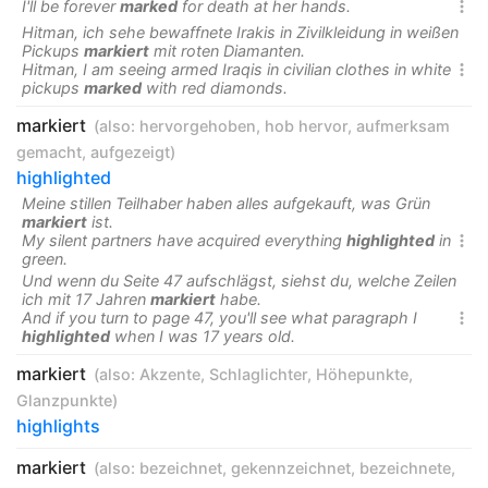
I'll be forever
marked
for death at her hands.

Hitman, ich sehe bewaffnete Irakis in Zivilkleidung in weißen
Pickups
markiert
mit roten Diamanten.
Hitman, I am seeing armed Iraqis in civilian clothes in white

pickups
marked
with red diamonds.
markiert
(also:
hervorgehoben
,
hob hervor
,
aufmerksam
gemacht
,
aufgezeigt
)
highlighted
Meine stillen Teilhaber haben alles aufgekauft, was Grün
markiert
ist.
My silent partners have acquired everything
highlighted
in

green.
Und wenn du Seite 47 aufschlägst, siehst du, welche Zeilen
ich mit 17 Jahren
markiert
habe.
And if you turn to page 47, you'll see what paragraph I

highlighted
when I was 17 years old.
markiert
(also:
Akzente
,
Schlaglichter
,
Höhepunkte
,
Glanzpunkte
)
highlights
markiert
(also:
bezeichnet
,
gekennzeichnet
,
bezeichnete
,