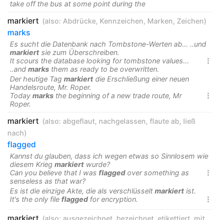
take off the bus at some point during the
markiert
(also:
Abdrücke
,
Kennzeichen
,
Marken
,
Zeichen
)
marks
Es sucht die Datenbank nach Tombstone-Werten ab... ..und
markiert
sie zum Überschreiben.
It scours the database looking for tombstone values...

..and
marks
them as ready to be overwritten.
Der heutige Tag
markiert
die Erschließung einer neuen
Handelsroute, Mr. Roper.
Today
marks
the beginning of a new trade route, Mr

Roper.
markiert
(also:
abgeflaut
,
nachgelassen
,
flaute ab
,
ließ
nach
)
flagged
Kannst du glauben, dass ich wegen etwas so Sinnlosem wie
diesem Krieg
markiert
wurde?
Can you believe that I was
flagged
over something as

senseless as that war?
Es ist die einzige Akte, die als verschlüsselt
markiert
ist.
It's the only file
flagged
for encryption.

markiert
(also:
ausgezeichnet
,
bezeichnet
,
etikettiert
,
mit