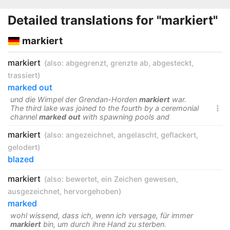
Detailed translations for "markiert"
markiert
markiert
(also:
abgegrenzt
,
grenzte ab
,
abgesteckt
,
trassiert
)
marked out
und die Wimpel der Grendan-Horden
markiert
war.
The third lake was joined to the fourth by a ceremonial

channel
marked
out
with spawning pools and
markiert
(also:
angezeichnet
,
angelascht
,
geflackert
,
gelodert
)
blazed
markiert
(also:
bewertet
,
ein Zeichen gewesen
,
ausgezeichnet
,
hervorgehoben
)
marked
wohl wissend, dass ich, wenn ich versage, für immer
markiert
bin, um durch ihre Hand zu sterben.