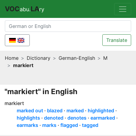
VOC
LA
abu.
ry
Translate
Home
Dictionary
German-English
M
markiert
"markiert" in English
markiert
marked out
blazed
marked
highlighted
highlights
denoted
denotes
earmarked
earmarks
marks
flagged
tagged