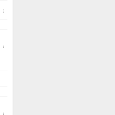


