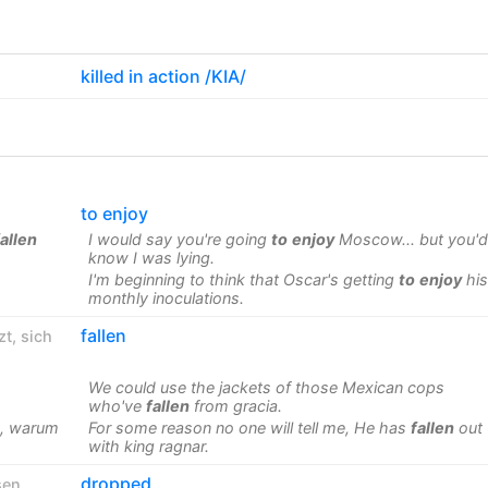
killed in action /KIA/
to enjoy
allen
I would say you're going
to
enjoy
Moscow... but you'd
know I was lying.
I'm beginning to think that Oscar's getting
to
enjoy
his
monthly inoculations.
fallen
zt
,
sich
We could use the jackets of those Mexican cops
who've
fallen
from gracia.
n, warum
For some reason no one will tell me, He has
fallen
out
with king ragnar.
dropped
sen
,