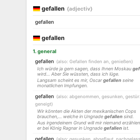
gefallen
{adjectiv}
gefallen
gefallen
1. general
gefallen
(also:
Gefallen finden an
,
genießen
)
Ich würde ja gern sagen, dass Ihnen Moskau
gef
wird... Aber Sie wüssten, dass ich lüge.
Langsam scheint es mir, Oscar
gefallen
seine
monatlichen Impfungen.
gefallen
(also:
abgenommen
,
gesunken
,
gestür
geneigt
)
Wir könnten die Akten der mexikanischen Cops
brauchen,... welche in Ungnade
gefallen
sind.
Aus irgendeinem Grund will mir niemand erzähle
er bei König Ragnar in Ungnade
gefallen
ist.
gefallen
(also:
gesunken
,
abgeflaut
,
nachgelas