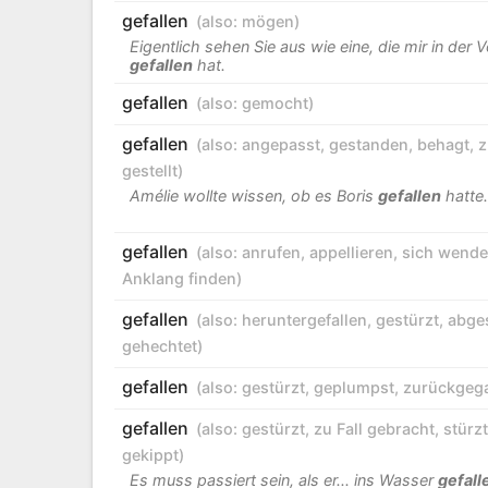
gefallen
(also:
mögen
)
Eigentlich sehen Sie aus wie eine, die mir in der 
gefallen
hat.
gefallen
(also:
gemocht
)
gefallen
(also:
angepasst
,
gestanden
,
behagt
,
z
gestellt
)
Amélie wollte wissen, ob es Boris
gefallen
hatte.
gefallen
(also:
anrufen
,
appellieren
,
sich wend
Anklang finden
)
gefallen
(also:
heruntergefallen
,
gestürzt
,
abge
gehechtet
)
gefallen
(also:
gestürzt
,
geplumpst
,
zurückgeg
gefallen
(also:
gestürzt
,
zu Fall gebracht
,
stürz
gekippt
)
Es muss passiert sein, als er... ins Wasser
gefall