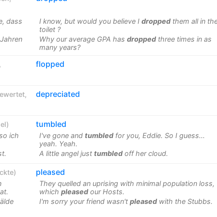
e, dass
I know, but would you believe I
dropped
them all in th
toilet ?
 Jahren
Why our average GPA has
dropped
three times in as
many years?
flopped
,
depreciated
ewertet
,
tumbled
iel
)
so ich
I've gone and
tumbled
for you, Eddie. So I guess...
yeah. Yeah.
st.
A little angel just
tumbled
off her cloud.
pleased
ckte
)
n
They quelled an uprising with minimal population loss,
at.
which
pleased
our Hosts.
mälde
I'm sorry your friend wasn't
pleased
with the Stubbs.