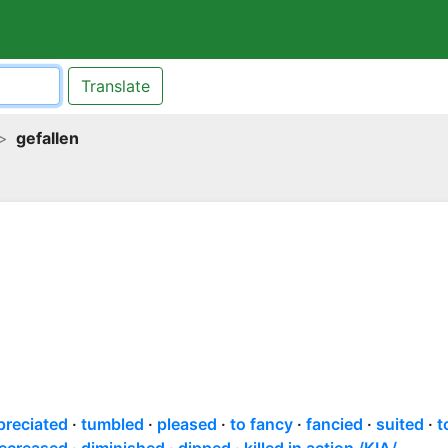
Translate
gefallen
preciated
tumbled
pleased
to fancy
fancied
suited
t
ecreased
diminished
dipped
killed in action /KIA/