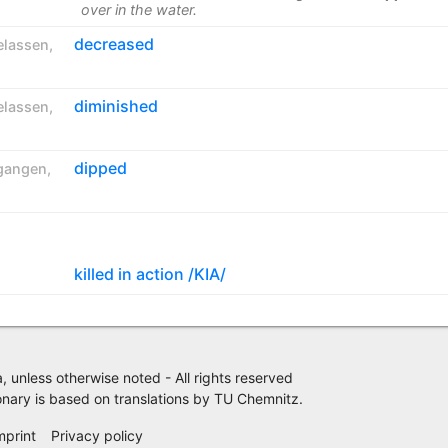
over in the water.
decreased
elassen
,
diminished
elassen
,
dipped
gangen
,
killed in action /KIA/
 unless otherwise noted - All rights reserved
nary is based on translations by
TU Chemnitz
.
mprint
Privacy policy