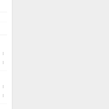



