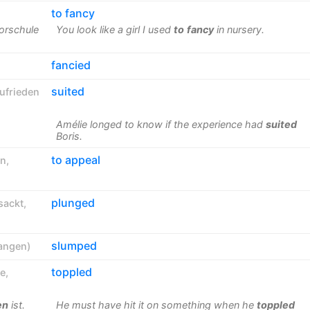
to fancy
Vorschule
You look like a girl I used
to
fancy
in nursery.
fancied
suited
ufrieden
Amélie longed to know if the experience had
suited
Boris.
to appeal
en
,
plunged
sackt
,
slumped
angen
)
toppled
te
,
en
ist.
He must have hit it on something when he
toppled