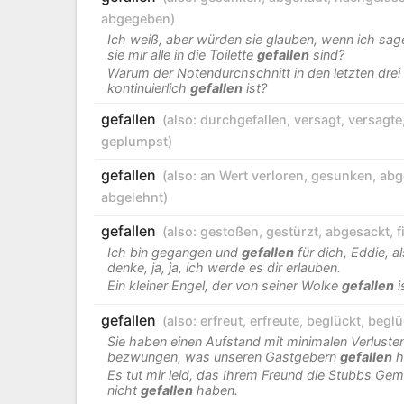
abgegeben
)
Ich weiß, aber würden sie glauben, wenn ich sag
sie mir alle in die Toilette
gefallen
sind?
Warum der Notendurchschnitt in den letzten drei
kontinuierlich
gefallen
ist?
gefallen
(also:
durchgefallen
,
versagt
,
versagte
geplumpst
)
gefallen
(also:
an Wert verloren
,
gesunken
,
abg
abgelehnt
)
gefallen
(also:
gestoßen
,
gestürzt
,
abgesackt
,
f
Ich bin gegangen und
gefallen
für dich, Eddie, al
denke, ja, ja, ich werde es dir erlauben.
Ein kleiner Engel, der von seiner Wolke
gefallen
i
gefallen
(also:
erfreut
,
erfreute
,
beglückt
,
beglü
Sie haben einen Aufstand mit minimalen Verluste
bezwungen, was unseren Gastgebern
gefallen
h
Es tut mir leid, das Ihrem Freund die Stubbs Ge
nicht
gefallen
haben.