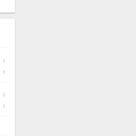



