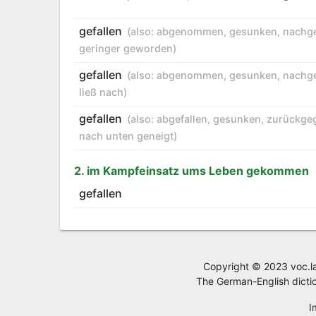
gefallen
(also:
abgenommen
,
gesunken
,
nachg
geringer geworden
)
gefallen
(also:
abgenommen
,
gesunken
,
nachg
ließ nach
)
gefallen
(also:
abgefallen
,
gesunken
,
zurückge
nach unten geneigt
)
2. im Kampfeinsatz ums Leben gekommen
gefallen
Copyright © 2023 voc.la,
The German-English dictio
I