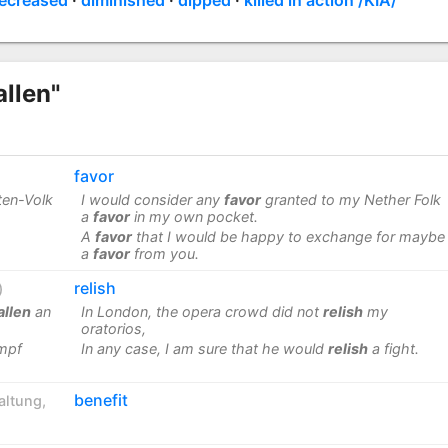
allen"
favor
ten-Volk
I would consider any
favor
granted to my Nether Folk
a
favor
in my own pocket.
A
favor
that I would be happy to exchange for maybe
a
favor
from you.
relish
)
allen
an
In London, the opera crowd did not
relish
my
oratorios,
ampf
In any case, I am sure that he would
relish
a fight.
benefit
altung
,