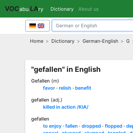
VOC
LA
Dictionary
(current)
About us
abu.
ry
Home
Dictionary
German-English
G
"gefallen" in English
Gefallen
{m}
favor
relish
benefit
gefallen
{adj.}
killed in action /KIA/
gefallen
to enjoy
fallen
dropped
flopped
de
appeal
plunged
slumped
toppled
d