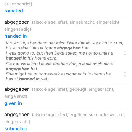
ausgesendet
)
radiated
abgegeben
(also:
eingeliefert
,
eingebracht
,
eingereicht
,
eingehändigt
)
handed in
Ich wollte, aber dann bat mich Deke darum, es nicht zu tun,
bis er seine Hausaufgabe
abgegeben
hat.
I was going to, but then Deke asked me not to until he

handed
in
his homework.
Sie hat vielleicht Hausaufgaben drin, die sie noch nicht
abgegeben
hat.
She might have homework assignments in there she

hasn't
handed
in
yet.
abgegeben
(also:
eingeliefert
,
gebeugt
,
eingebracht
,
eingelenkt
)
given in
abgegeben
(also:
eingeliefert
,
ergeben
,
sich unterworfen
,
eingebracht
)
submitted