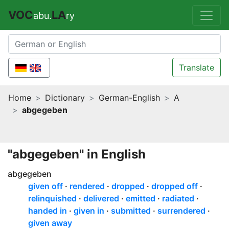
VOC
LA
abu.
ry
Translate
Home
Dictionary
German-English
A
abgegeben
"abgegeben" in English
abgegeben
given off
rendered
dropped
dropped off
relinquished
delivered
emitted
radiated
handed in
given in
submitted
surrendered
given away