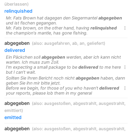
überlassen
)
relinquished
Mr. Fats Brown hat dagegen den Siegermantel
abgegeben
und ist fischen gegangen.
Mr. Fats brown, on the other hand, having
relinquished

the champion's mantle, has gone fishing.
abgegeben
(also:
ausgefahren
,
ab
,
an
,
geliefert
)
delivered
Ein Päckchen soll
abgegeben
werden, aber ich kann nicht
warten. Ich muss zum Zoll.
I'm expecting a small package to be
delivered
to me here

but I can't wait.
Sollten Sie Ihren Bericht noch nicht
abgegeben
haben, dann
geben Sie ihn mir bitte jetzt.
Before we begin, for those of you who haven't
delivered

your reports, please lob them in my general
abgegeben
(also:
ausgestoßen
,
abgestrahlt
,
ausgestrahlt
,
emittiert
)
emitted
abgegeben
(also:
ausgestoßen
,
abgestrahlt
,
ausgestrahlt
,