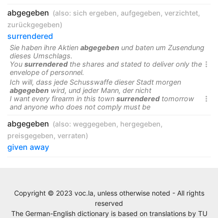
abgegeben
(also:
sich ergeben
,
aufgegeben
,
verzichtet
,
zurückgegeben
)
surrendered
Sie haben ihre Aktien
abgegeben
und baten um Zusendung
dieses Umschlags.
You
surrendered
the shares and stated to deliver only the

envelope of personnel.
Ich will, dass jede Schusswaffe dieser Stadt morgen
abgegeben
wird, und jeder Mann, der nicht
I want every firearm in this town
surrendered
tomorrow

and anyone who does not comply must be
abgegeben
(also:
weggegeben
,
hergegeben
,
preisgegeben
,
verraten
)
given away
Copyright © 2023 voc.la, unless otherwise noted - All rights
reserved
The German-English dictionary is based on translations by
TU