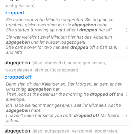
nachgelassen
)
dropped
Sie haben vor zehn Minuten angerufen. Sie begann zu
brechen, gleich nachdem ich sie
abgegeben
habe.
She started throwing up right after I
dropped
her off.

Sie war vielleicht zwei Minuten hier hat das Aquarium
abgegeben
und ist wieder losgezogen!
She came over for two minutes
dropped
off a fish tank

and left!
abgegeben
(also:
abgesetzt
,
aussteigen lassen
,
rausgelassen
,
sich zurückgezogen
)
dropped off
Dann sieh dir den Kalender an. Der Morgen, an dem er den
Umschlag
abgegeben
hat.
Then look at the calendar the morning he
dropped
off
the

envelope.
Ich habe sie nicht mehr gesehen, seit ihr Michaels Asche
abgegeben
habt.
I haven't seen her since you both
dropped
off
Michael's

ashes.
abgegeben
(also:
aufgegeben
,
verzichtet
,
abgetreten
,