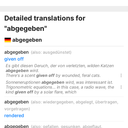
Detailed translations for
"abgegeben"
abgegeben
abgegeben
(also:
ausgedünstet
)
given off
Es gibt diesen Geruch, der von verletzten, wilden Katzen
abgegeben
wird.
There's a scent
given
off
by wounded, feral cats.

Sonneneruptionen
abgegeben
wird, was interessant ist.
Trigonometric equations... in this case, a radio wave, the

kind
given
off
by a solar flare, which
abgegeben
(also:
wiedergegeben
,
abgelegt
,
übertragen
,
vorgetragen
)
rendered
abgegeben
(also:
gefallen
,
gesunken
,
abgeflaut
,