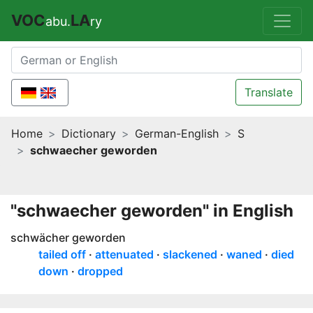
VOC
LA
abu.
ry
Translate
Home
Dictionary
German-English
S
schwaecher geworden
"schwaecher geworden" in English
schwächer geworden
tailed off
attenuated
slackened
waned
died
down
dropped