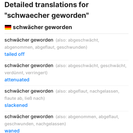
Detailed translations for
"schwaecher geworden"
schwächer geworden
schwächer geworden
(also:
abgeschwächt
,
abgenommen
,
abgeflaut
,
geschwunden
)
tailed off
schwächer geworden
(also:
abgeschwächt
,
geschwächt
,
verdünnt
,
verringert
)
attenuated
schwächer geworden
(also:
abgeflaut
,
nachgelassen
,
flaute ab
,
ließ nach
)
slackened
schwächer geworden
(also:
abgenommen
,
abgeflaut
,
geschwunden
,
nachgelassen
)
waned