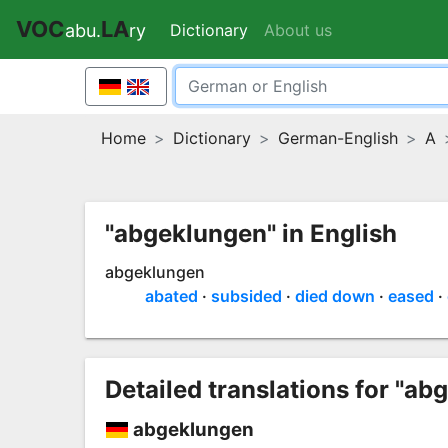
VOC
LA
Dictionary
(current)
About us
abu.
ry
Home
Dictionary
German-English
A
"abgeklungen" in English
abgeklungen
abated
subsided
died down
eased
Detailed translations for "ab
abgeklungen