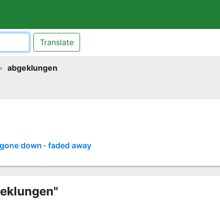
Translate
abgeklungen
gone down
faded away
geklungen"