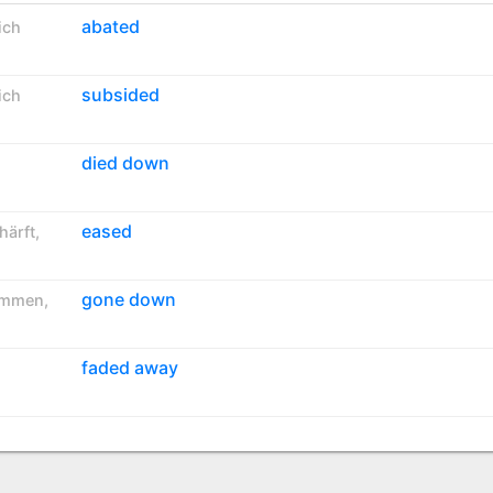
abated
ich
subsided
ich
died down
eased
härft
,
gone down
ommen
,
faded away