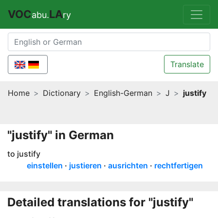
VOC
LA
abu.
ry
Translate
Home
Dictionary
English-German
J
justify
"justify" in German
to justify
einstellen
justieren
ausrichten
rechtfertigen
Detailed translations for "justify"