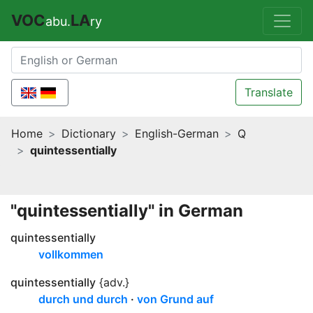
VOC
LA
abu.
ry
Translate
Home
Dictionary
English-German
Q
quintessentially
"quintessentially" in German
quintessentially
vollkommen
quintessentially
{adv.}
durch und durch
von Grund auf