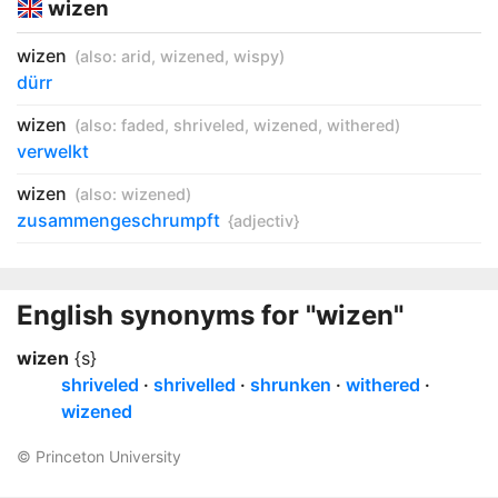
wizen
wizen
(also:
arid
,
wizened
,
wispy
)
dürr
wizen
(also:
faded
,
shriveled
,
wizened
,
withered
)
verwelkt
wizen
(also:
wizened
)
zusammengeschrumpft
{adjectiv}
English synonyms for "wizen"
wizen
{s}
shriveled
shrivelled
shrunken
withered
wizened
© Princeton University