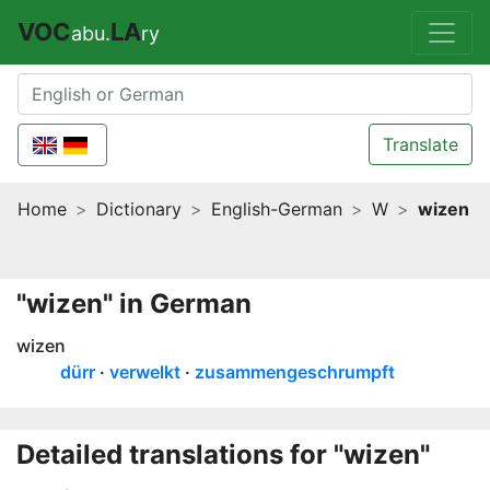
VOC
LA
abu.
ry
Translate
Home
Dictionary
English-German
W
wizen
"wizen" in German
wizen
dürr
verwelkt
zusammengeschrumpft
Detailed translations for "wizen"