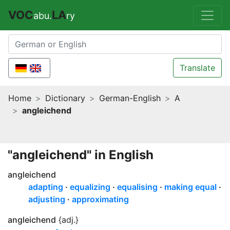
VOC
LA
abu.
ry
Translate
Home
Dictionary
German-English
A
angleichend
"angleichend" in English
angleichend
adapting
equalizing
equalising
making equal
adjusting
approximating
angleichend
{adj.}