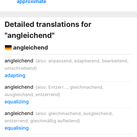
approximate
Detailed translations for
"angleichend"
angleichend
angleichend
(also:
anpassend
,
adaptierend
,
bearbeitend
,
umschreibend
)
adapting
angleichend
(also:
Entzerr...
,
gleichmachend
,
ausgleichend
,
entzerrend
)
equalizing
angleichend
(also:
gleichmachend
,
ausgleichend
,
entzerrend
,
gleichmäßig aufteilend
)
equalising