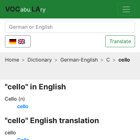
VOC
LA
abu.
ry
Translate
Home
Dictionary
German-English
C
cello
"cello" in English
Cello
{n}
cello
"cello" English translation
cello