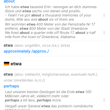
about
Ich habe
etwa
tausend Erin- nerungen an dich dummes
Stück und
etwa
sechs von denen sind positiv.
- Yeah! I've got
about
a thousand memories of your

dumb, little ass and
about
six of them are
Wir wohnten
etwa
400 Meter von der Fernstraße Nr 17
entfernt,
etwa
800 Meter von der Stadt Greenbow
We lived
about
a quarter mile off Route 17,
about
a half

mile from the town of Greenbow, Alabama.
etwa
(also:
ungefähr
,
circa /ca./
,
zirka
)
approximately /approx./
etwa
etwa
(also:
vielleicht
,
möglicherweise
,
eventuell /evtl./
,
unter Umständen /u.U./
)
perhaps
Laut unseren besten Geologen ist die Erde
etwa
100
Millionen Jahre alt, vielleicht mehr oder
perhaps
a bit less,
perhaps
more.

Vergaß unser General
etwa
das polnisch-rumänische