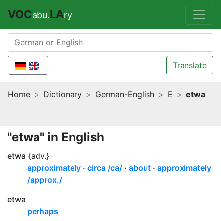
VOC
LA
abu.
ry
Translate
Home
Dictionary
German-English
E
etwa
"etwa" in English
etwa
{adv.}
approximately
circa /ca/
about
approximately
/approx./
etwa
perhaps