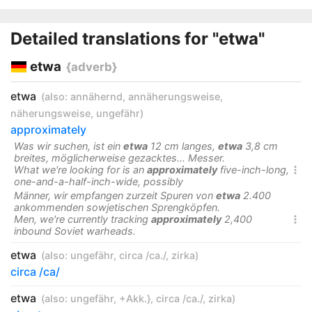
Detailed translations for "etwa"
etwa
{adverb}
etwa
(also:
annähernd
,
annäherungsweise
,
näherungsweise
,
ungefähr
)
approximately
Was wir suchen, ist ein
etwa
12 cm langes,
etwa
3,8 cm
breites, möglicherweise gezacktes... Messer.
What we're looking for is an
approximately
five-inch-long,

one-and-a-half-inch-wide, possibly
Männer, wir empfangen zurzeit Spuren von
etwa
2.400
ankommenden sowjetischen Sprengköpfen.
Men, we're currently tracking
approximately
2,400

inbound Soviet warheads.
etwa
(also:
ungefähr
,
circa /ca./
,
zirka
)
circa /ca/
etwa
(also:
ungefähr
,
+Akk.}
,
circa /ca./
,
zirka
)