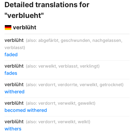
Detailed translations for
"verblueht"
verblüht
verblüht
(also:
abgefärbt
,
geschwunden
,
nachgelassen
,
verblasst
)
faded
verblüht
(also:
verwelkt
,
verblasst
,
verklingt
)
fades
verblüht
(also:
verdorrt
,
verdorrte
,
verwelkt
,
getrocknet
)
withered
verblüht
(also:
verdorrt
,
verwelkt
,
gewelkt
)
becomed withered
verblüht
(also:
verdorrt
,
verwelkt
,
welkt
)
withers