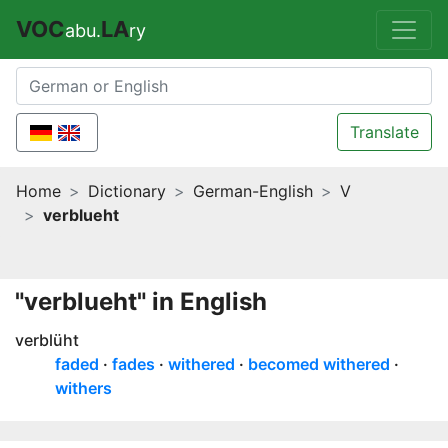
VOC
LA
abu.
ry
Translate
Home
Dictionary
German-English
V
verblueht
"verblueht" in English
verblüht
faded
fades
withered
becomed withered
withers