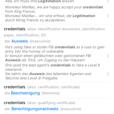
Abe, ich muss Ihre
Legitimation
wissen.

Monsieur Marillac, we are happy accept your
credentials
from King Francis.
Monsieur Marillac... wir sind erfreut, die
Legitimation

durch König Francis zu akzeptieren.
credentials
(also:
identification document
,
identification
paper
,
identification
,
ID
)
Ausweis
der
{masculine}
He's using fake or stolen FBI
credentials
as a ruse to gain
entry into the homes of vulnerable
Er benutzt einen gefälschten oder gestohlenen FBI

Ausweis
als Trick, um Zugang zu den Häusern
She used the lead agent's
credentials
to fake a Level 8
clearance.
Sie nahm den
Ausweis
des leitenden Agenten und

fälschte eine Level-8-Freigabe.
credentials
(also:
certification
,
certificate
)
Bescheinigung
die
{feminine}
credentials
(also:
qualifying certificate
)
Berechtigungsnachweis
der
{masculine}