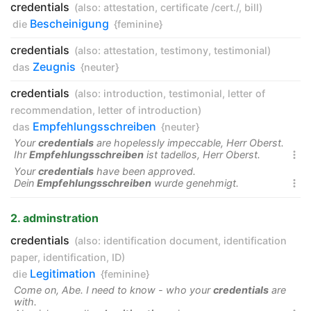
credentials
(also:
attestation
,
certificate /cert./
,
bill
)
Bescheinigung
die
{feminine}
credentials
(also:
attestation
,
testimony
,
testimonial
)
Zeugnis
das
{neuter}
credentials
(also:
introduction
,
testimonial
,
letter of
recommendation
,
letter of introduction
)
Empfehlungsschreiben
das
{neuter}
Your
credentials
are hopelessly impeccable, Herr Oberst.
Ihr
Empfehlungsschreiben
ist tadellos, Herr Oberst.

Your
credentials
have been approved.
Dein
Empfehlungsschreiben
wurde genehmigt.

2. adminstration
credentials
(also:
identification document
,
identification
paper
,
identification
,
ID
)
Legitimation
die
{feminine}
Come on, Abe. I need to know - who your
credentials
are
with.