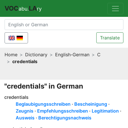
VOC
LA
abu.
ry
Translate
Home
Dictionary
English-German
C
credentials
"credentials" in German
credentials
Beglaubigungsschreiben
Bescheinigung
Zeugnis
Empfehlungsschreiben
Legitimation
Ausweis
Berechtigungsnachweis