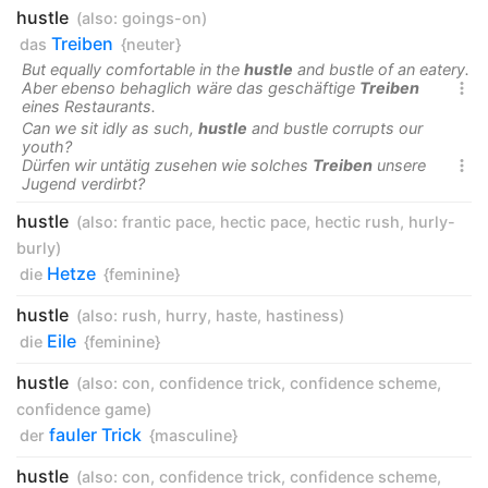
hustle
(also:
goings-on
)
Treiben
das
{neuter}
But equally comfortable in the
hustle
and bustle of an eatery.
Aber ebenso behaglich wäre das geschäftige
Treiben

eines Restaurants.
Can we sit idly as such,
hustle
and bustle corrupts our
youth?
Dürfen wir untätig zusehen wie solches
Treiben
unsere

Jugend verdirbt?
hustle
(also:
frantic pace
,
hectic pace
,
hectic rush
,
hurly-
burly
)
Hetze
die
{feminine}
hustle
(also:
rush
,
hurry
,
haste
,
hastiness
)
Eile
die
{feminine}
hustle
(also:
con
,
confidence trick
,
confidence scheme
,
confidence game
)
fauler Trick
der
{masculine}
hustle
(also:
con
,
confidence trick
,
confidence scheme
,