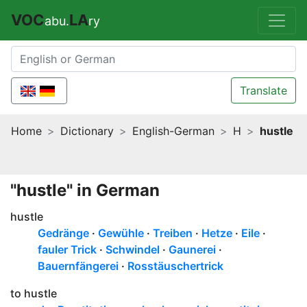
VOC
LA
abu.
ry
Translate
Home
Dictionary
English-German
H
hustle
"hustle" in German
hustle
Gedränge
Gewühle
Treiben
Hetze
Eile
fauler Trick
Schwindel
Gaunerei
Bauernfängerei
Rosstäuschertrick
to hustle