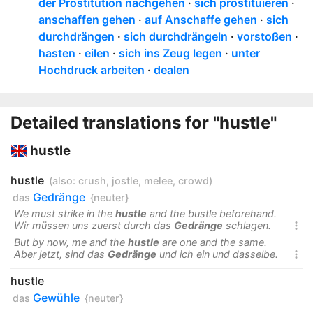
der Prostitution nachgehen
sich prostituieren
anschaffen gehen
auf Anschaffe gehen
sich
durchdrängen
sich durchdrängeln
vorstoßen
hasten
eilen
sich ins Zeug legen
unter
Hochdruck arbeiten
dealen
Detailed translations for "hustle"
hustle
hustle
(also:
crush
,
jostle
,
melee
,
crowd
)
Gedränge
das
{neuter}
We must strike in the
hustle
and the bustle beforehand.
Wir müssen uns zuerst durch das
Gedränge
schlagen.

But by now, me and the
hustle
are one and the same.
Aber jetzt, sind das
Gedränge
und ich ein und dasselbe.

hustle
Gewühle
das
{neuter}