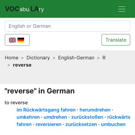
VOC
LA
abu.
ry
Translate
Home
Dictionary
English-German
R
reverse
"reverse" in German
to reverse
im Rückwärtsgang fahren
herumdrehen
umkehren
umdrehen
zurückstoßen
rückwärts
fahren
reversieren
zurücksetzen
umbuchen