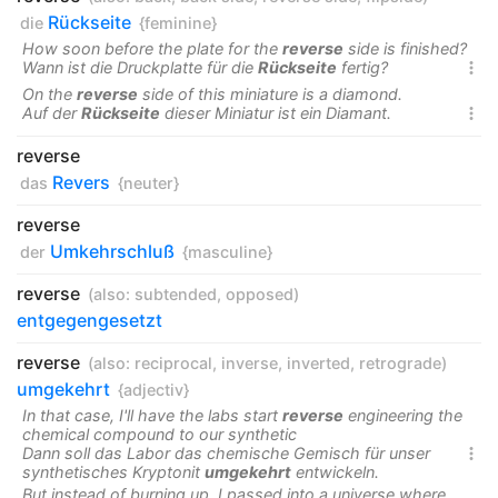
Rückseite
die
{feminine}
How soon before the plate for the
reverse
side is finished?
Wann ist die Druckplatte für die
Rückseite
fertig?

On the
reverse
side of this miniature is a diamond.
Auf der
Rückseite
dieser Miniatur ist ein Diamant.

reverse
Revers
das
{neuter}
reverse
Umkehrschluß
der
{masculine}
reverse
(also:
subtended
,
opposed
)
entgegengesetzt
reverse
(also:
reciprocal
,
inverse
,
inverted
,
retrograde
)
umgekehrt
{adjectiv}
In that case, I'll have the labs start
reverse
engineering the
chemical compound to our synthetic
Dann soll das Labor das chemische Gemisch für unser

synthetisches Kryptonit
umgekehrt
entwickeln.
But instead of burning up, I passed into a universe where