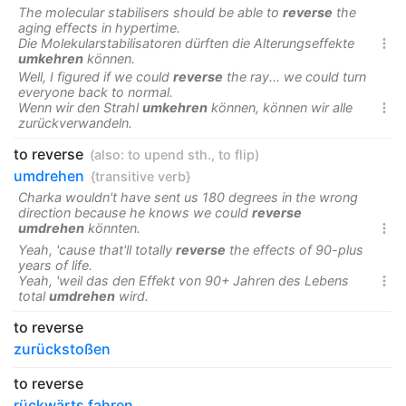
The molecular stabilisers should be able to
reverse
the
aging effects in hypertime.
Die Molekularstabilisatoren dürften die Alterungseffekte

umkehren
können.
Well, I figured if we could
reverse
the ray... we could turn
everyone back to normal.
Wenn wir den Strahl
umkehren
können, können wir alle

zurückverwandeln.
to reverse
(also:
to upend sth.
,
to flip
)
umdrehen
{transitive verb}
Charka wouldn't have sent us 180 degrees in the wrong
direction because he knows we could
reverse
umdrehen
könnten.

Yeah, 'cause that'll totally
reverse
the effects of 90-plus
years of life.
Yeah, 'weil das den Effekt von 90+ Jahren des Lebens

total
umdrehen
wird.
to reverse
zurückstoßen
to reverse
rückwärts fahren