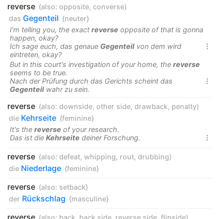
reverse
(also:
opposite
,
converse
)
Gegenteil
das
{neuter}
I'm telling you, the exact
reverse
opposite of that is gonna
happen, okay?
Ich sage euch, das genaue
Gegenteil
von dem wird

eintreten, okay?
But in this court's investigation of your home, the
reverse
seems to be true.
Nach der Prüfung durch das Gerichts scheint das

Gegenteil
wahr zu sein.
reverse
(also:
downside
,
other side
,
drawback
,
penalty
)
Kehrseite
die
{feminine}
It's the
reverse
of your research.
Das ist die
Kehrseite
deiner Forschung.

reverse
(also:
defeat
,
whipping
,
rout
,
drubbing
)
Niederlage
die
{feminine}
reverse
(also:
setback
)
Rückschlag
der
{masculine}
reverse
(also:
back
,
back side
,
reverse side
,
flipside
)