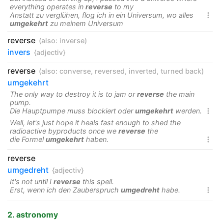
everything operates in
reverse
to my
Anstatt zu verglühen, flog ich in ein Universum, wo alles

umgekehrt
zu meinem Universum
reverse
(also:
inverse
)
invers
{adjectiv}
reverse
(also:
converse
,
reversed
,
inverted
,
turned back
)
umgekehrt
The only way to destroy it is to jam or
reverse
the main
pump.
Die Hauptpumpe muss blockiert oder
umgekehrt
werden.

Well, let's just hope it heals fast enough to shed the
radioactive byproducts once we
reverse
the
die Formel
umgekehrt
haben.

reverse
umgedreht
{adjectiv}
It's not until I
reverse
this spell.
Erst, wenn ich den Zauberspruch
umgedreht
habe.

2. astronomy