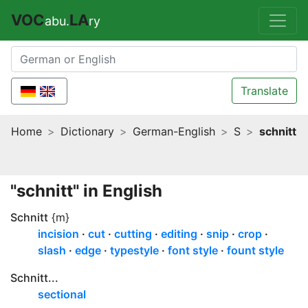
VOC
LA
abu.
ry
Translate
Home
Dictionary
German-English
S
schnitt
"schnitt" in English
Schnitt
{m}
incision
cut
cutting
editing
snip
crop
slash
edge
typestyle
font style
fount style
Schnitt...
sectional