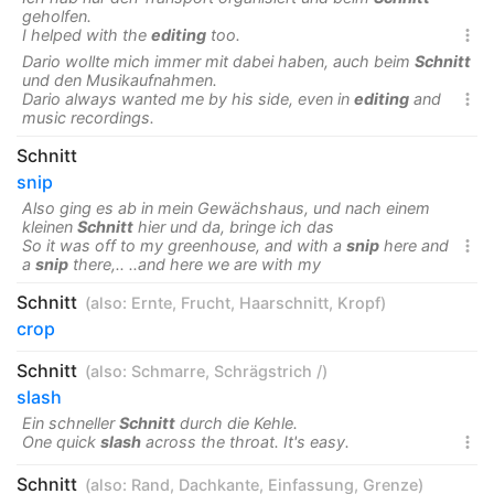
geholfen.
I helped with the
editing
too.

Dario wollte mich immer mit dabei haben, auch beim
Schnitt
und den Musikaufnahmen.
Dario always wanted me by his side, even in
editing
and

music recordings.
Schnitt
snip
Also ging es ab in mein Gewächshaus, und nach einem
kleinen
Schnitt
hier und da, bringe ich das
So it was off to my greenhouse, and with a
snip
here and

a
snip
there,.. ..and here we are with my
Schnitt
(also:
Ernte
,
Frucht
,
Haarschnitt
,
Kropf
)
crop
Schnitt
(also:
Schmarre
,
Schrägstrich /
)
slash
Ein schneller
Schnitt
durch die Kehle.
One quick
slash
across the throat. It's easy.

Schnitt
(also:
Rand
,
Dachkante
,
Einfassung
,
Grenze
)