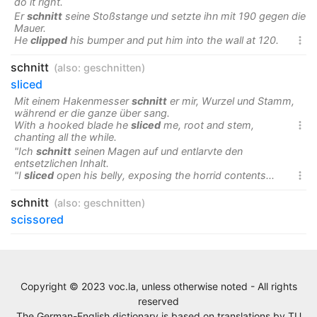
do it right.
Er
schnitt
seine Stoßstange und setzte ihn mit 190 gegen die
Mauer.
He
clipped
his bumper and put him into the wall at 120.

schnitt
(also:
geschnitten
)
sliced
Mit einem Hakenmesser
schnitt
er mir, Wurzel und Stamm,
während er die ganze über sang.
With a hooked blade he
sliced
me, root and stem,

chanting all the while.
"Ich
schnitt
seinen Magen auf und entlarvte den
entsetzlichen Inhalt.
"I
sliced
open his belly, exposing the horrid contents...

schnitt
(also:
geschnitten
)
scissored
Copyright © 2023 voc.la, unless otherwise noted - All rights
reserved
The German-English dictionary is based on translations by
TU