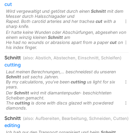
cut
Wird vergewaltigt und getötet durch einen
Schnitt
mit dem
Messer durch Halsschlagader und
Raped. Both carotid arteries and her trachea
cut
with a

sharp knife.
Er hatte keine Wunden oder Abschürfungen, abgesehen von
einem winzig kleinen
Schnitt
am
He had no wounds or abrasions apart from a paper
cut
on

his index finger.
Schnitt
(also:
Abstich
,
Abstechen
,
Einschnitt
,
Schleifen
)
cutting
Laut meinen Berechnungen,... beschneidest du unseren
Schnitt
seit sechs Jahren.
By my calculations, you've been
cutting
us light for six

years.
Der
Schnitt
wird mit diamantenpuder- beschichteten
Scheiben gemacht.
The
cutting
is done with discs glazed with powdered

diamonds.
Schnitt
(also:
Aufbereiten
,
Bearbeitung
,
Schneiden
,
Cutten
)
editing
Ich hab nur den Transport organisiert und beim
Schnitt