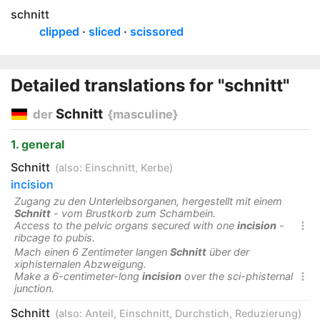
schnitt
clipped
sliced
scissored
Detailed translations for "schnitt"
Schnitt
der
{masculine}
1. general
Schnitt
(also:
Einschnitt
,
Kerbe
)
incision
Zugang zu den Unterleibsorganen, hergestellt mit einem
Schnitt
- vom Brustkorb zum Schambein.
Access to the pelvic organs secured with one
incision
-

ribcage to pubis.
Mach einen 6 Zentimeter langen
Schnitt
über der
xiphisternalen Abzweigung.
Make a 6-centimeter-long
incision
over the sci-phisternal

junction.
Schnitt
(also:
Anteil
,
Einschnitt
,
Durchstich
,
Reduzierung
)