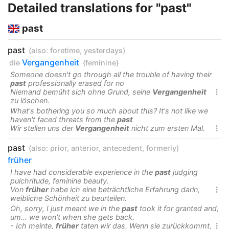
Detailed translations for "past"
past
past
(also:
foretime
,
yesterdays
)
Vergangenheit
die
{feminine}
Someone doesn't go through all the trouble of having their
past
professionally erased for no
Niemand bemüht sich ohne Grund, seine
Vergangenheit

zu löschen.
What's bothering you so much about this? It's not like we
haven't faced threats from the
past
Wir stellen uns der
Vergangenheit
nicht zum ersten Mal.

past
(also:
prior
,
anterior
,
antecedent
,
formerly
)
früher
I have had considerable experience in the
past
judging
pulchritude, feminine beauty.
Von
früher
habe ich eine beträchtliche Erfahrung darin,

weibliche Schönheit zu beurteilen.
Oh, sorry, I just meant we in the
past
took it for granted and,
um... we won't when she gets back.
- Ich meinte,
früher
taten wir das. Wenn sie zurückkommt,
