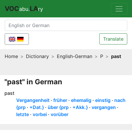
VOC
LA
abu.
ry
Translate
Home
Dictionary
English-German
P
past
"past" in German
past
Vergangenheit
früher
ehemalig
einstig
nach
{prp
+Dat.}
über {prp
+Akk.}
vergangen
letzte
vorbei
vorüber