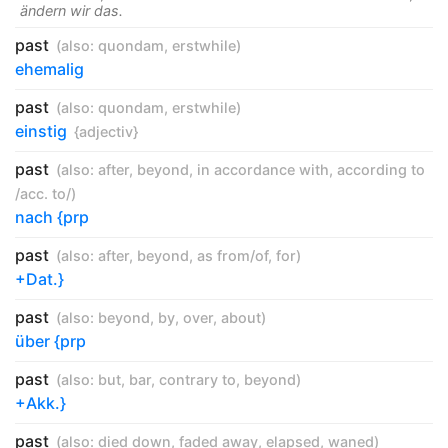
ändern wir das.
past
(also:
quondam
,
erstwhile
)
ehemalig
past
(also:
quondam
,
erstwhile
)
einstig
{adjectiv}
past
(also:
after
,
beyond
,
in accordance with
,
according to
/acc. to/
)
nach {prp
past
(also:
after
,
beyond
,
as from/of
,
for
)
+Dat.}
past
(also:
beyond
,
by
,
over
,
about
)
über {prp
past
(also:
but
,
bar
,
contrary to
,
beyond
)
+Akk.}
past
(also:
died down
,
faded away
,
elapsed
,
waned
)