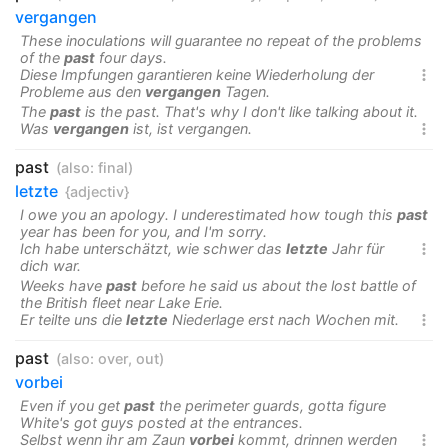
vergangen
These inoculations will guarantee no repeat of the problems
of the
past
four days.
Diese Impfungen garantieren keine Wiederholung der

Probleme aus den
vergangen
Tagen.
The
past
is the past. That's why I don't like talking about it.
Was
vergangen
ist, ist vergangen.

past
(also:
final
)
letzte
{adjectiv}
I owe you an apology. I underestimated how tough this
past
year has been for you, and I'm sorry.
Ich habe unterschätzt, wie schwer das
letzte
Jahr für

dich war.
Weeks have
past
before he said us about the lost battle of
the British fleet near Lake Erie.
Er teilte uns die
letzte
Niederlage erst nach Wochen mit.

past
(also:
over
,
out
)
vorbei
Even if you get
past
the perimeter guards, gotta figure
White's got guys posted at the entrances.
Selbst wenn ihr am Zaun
vorbei
kommt, drinnen werden
