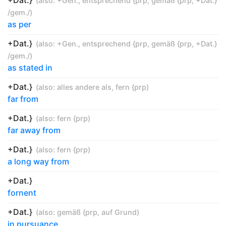
+Dat.}
(also:
+Gen.
,
entsprechend {prp
,
gemäß {prp
,
+Dat.}
/gem./
)
as per
+Dat.}
(also:
+Gen.
,
entsprechend {prp
,
gemäß {prp
,
+Dat.}
/gem./
)
as stated in
+Dat.}
(also:
alles andere als
,
fern {prp
)
far from
+Dat.}
(also:
fern {prp
)
far away from
+Dat.}
(also:
fern {prp
)
a long way from
+Dat.}
fornent
+Dat.}
(also:
gemäß {prp
,
auf Grund
)
in pursuance