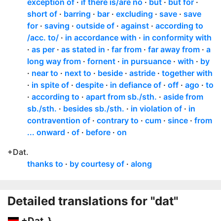
exception of
if there is/are no
but
but for
short of
barring
bar
excluding
save
save
for
saving
outside of
against
according to
/acc. to/
in accordance with
in conformity with
as per
as stated in
far from
far away from
a
long way from
fornent
in pursuance
with
by
near to
next to
beside
astride
together with
in spite of
despite
in defiance of
off
ago
to
according to
apart from sb./sth.
aside from
sb./sth.
besides sb./sth.
in violation of
in
contravention of
contrary to
cum
since
from
... onward
of
before
on
+Dat.
thanks to
by courtesy of
along
Detailed translations for "dat"
+Dat. }