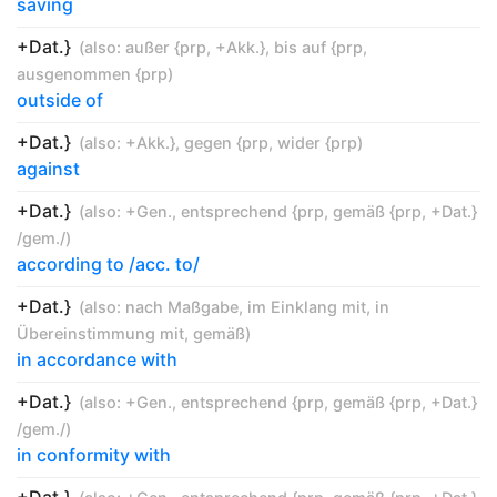
saving
+Dat.}
(also:
außer {prp
,
+Akk.}
,
bis auf {prp
,
ausgenommen {prp
)
outside of
+Dat.}
(also:
+Akk.}
,
gegen {prp
,
wider {prp
)
against
+Dat.}
(also:
+Gen.
,
entsprechend {prp
,
gemäß {prp
,
+Dat.}
/gem./
)
according to /acc. to/
+Dat.}
(also:
nach Maßgabe
,
im Einklang mit
,
in
Übereinstimmung mit
,
gemäß
)
in accordance with
+Dat.}
(also:
+Gen.
,
entsprechend {prp
,
gemäß {prp
,
+Dat.}
/gem./
)
in conformity with