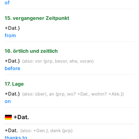
of
15. vergangener Zeitpunkt
+Dat.}
from
16. örtlich und zeitlich
+Dat.}
(also:
vor {prp
,
bevor
,
ehe
,
voran
)
before
17. Lage
+Dat.}
(also:
über)
,
an {prp
,
wo? +Dat.
,
wohin? +Akk.}
)
on
+Dat.
+Dat.
(also:
+Gen.}
,
dank {prp
)
thanks to