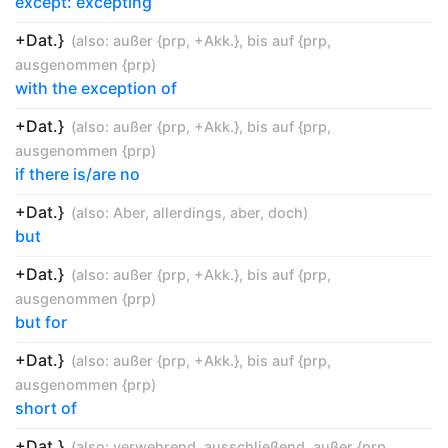
except: excepting
+Dat.}
(also:
außer {prp
,
+Akk.}
,
bis auf {prp
,
ausgenommen {prp
)
with the exception of
+Dat.}
(also:
außer {prp
,
+Akk.}
,
bis auf {prp
,
ausgenommen {prp
)
if there is/are no
+Dat.}
(also:
Aber
,
allerdings
,
aber
,
doch
)
but
+Dat.}
(also:
außer {prp
,
+Akk.}
,
bis auf {prp
,
ausgenommen {prp
)
but for
+Dat.}
(also:
außer {prp
,
+Akk.}
,
bis auf {prp
,
ausgenommen {prp
)
short of
+Dat.}
(also:
verwehrend
,
ausschließend
,
außer {prp
,