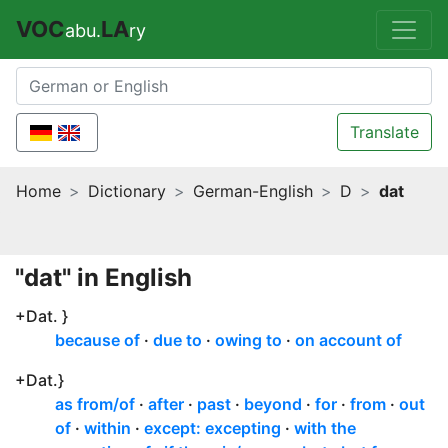
VOC
LA
abu.
ry
Translate
Home
Dictionary
German-English
D
dat
"dat" in English
+Dat. }
because of
due to
owing to
on account of
+Dat.}
as from/of
after
past
beyond
for
from
out
of
within
except: excepting
with the