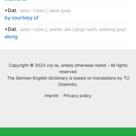
+Dat.
(also:
+Gen.}
,
dank {prp
)
by courtesy of
+Dat.
(also:
+Gen.}
,
weiter
,
der Länge nach
,
entlang {prp
)
along
Copyright © 2023 voc.la, unless otherwise noted - All rights
reserved
The German-English dictionary is based on translations by
TU
Chemnitz
.
Imprint
Privacy policy