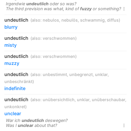
Irgendwie
undeutlich
oder so was?
The third prevision was what, kind of
fuzzy
or something?

undeutlich
(also:
nebulos
,
nebulös
,
schwammig
,
diffus
)
blurry
undeutlich
(also:
verschwommen
)
misty
undeutlich
(also:
verschwommen
)
muzzy
undeutlich
(also:
unbestimmt
,
unbegrenzt
,
unklar
,
unbeschränkt
)
indefinite
undeutlich
(also:
unübersichtlich
,
unklar
,
unüberschaubar
,
unkonkret
)
unclear
War ich
undeutlich
deswegen?
Was I
unclear
about that?
