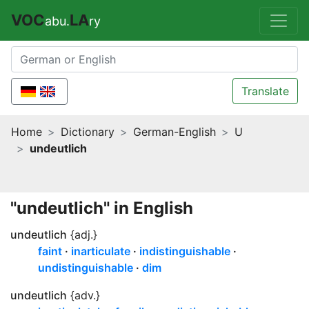
VOC
LA
abu.
ry
Translate
Home
Dictionary
German-English
U
undeutlich
"undeutlich" in English
undeutlich
{adj.}
faint
inarticulate
indistinguishable
undistinguishable
dim
undeutlich
{adv.}