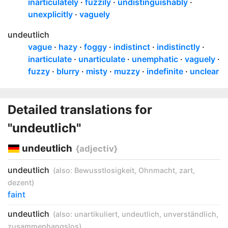
inarticulately
fuzzily
undistinguishably
unexplicitly
vaguely
undeutlich
vague
hazy
foggy
indistinct
indistinctly
inarticulate
unarticulate
unemphatic
vaguely
fuzzy
blurry
misty
muzzy
indefinite
unclear
Detailed translations for
"undeutlich"
undeutlich
{adjectiv}
undeutlich
(also:
Bewusstlosigkeit
,
Ohnmacht
,
zart
,
dezent
)
faint
undeutlich
(also:
unartikuliert
,
undeutlich
,
unverständlich
,
zusammenhangslos
)