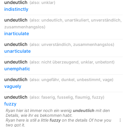
undeutlich
(also:
unklar
)
indistinctly
undeutlich
(also:
undeutlich
,
unartikuliert
,
unverständlich
,
zusammenhangslos
)
inarticulate
undeutlich
(also:
unverständlich
,
zusammenhangslos
)
unarticulate
undeutlich
(also:
nicht überzeugend
,
unklar
,
unbetont
)
unemphatic
undeutlich
(also:
ungefähr
,
dunkel
,
unbestimmt
,
vage
)
vaguely
undeutlich
(also:
faserig
,
fusselig
,
flaumig
,
fuzzy
)
fuzzy
Ryan hier ist immer noch ein wenig
undeutlich
mit den
Details, wie ihr es bekommen habt.
Ryan here is still a little
fuzzy
on the details Of how you

two got it.