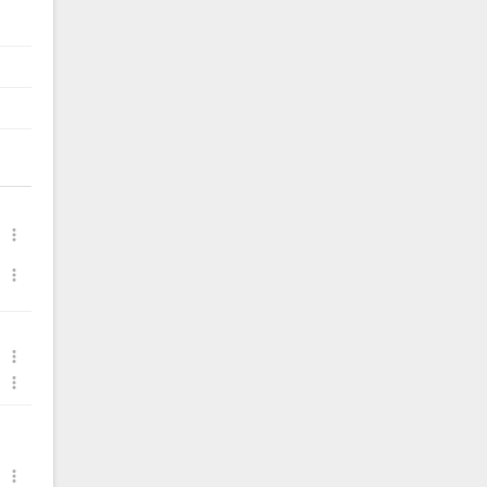




