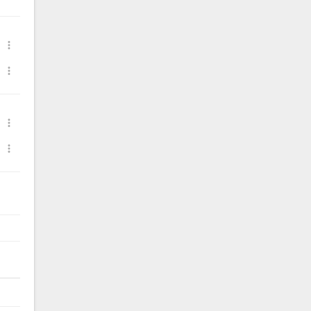



