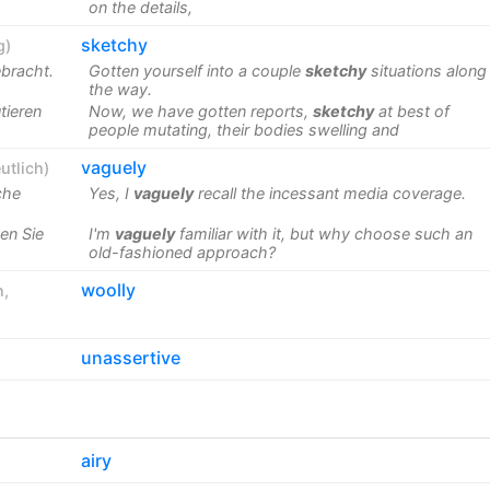
on the details,
sketchy
g
)
bracht.
Gotten yourself into a couple
sketchy
situations along
the way.
tieren
Now, we have gotten reports,
sketchy
at best of
people mutating, their bodies swelling and
vaguely
utlich
)
che
Yes, I
vaguely
recall the incessant media coverage.
en Sie
I'm
vaguely
familiar with it, but why choose such an
old-fashioned approach?
woolly
n
,
unassertive
airy