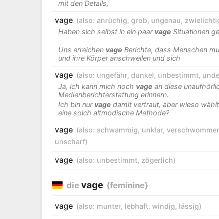
mit den Details,
vage
(also:
anrüchig
,
grob
,
ungenau
,
zwielichti
Haben sich selbst in ein paar
vage
Situationen ge
Uns erreichen
vage
Berichte, dass Menschen mu
und ihre Körper anschwellen und sich
vage
(also:
ungefähr
,
dunkel
,
unbestimmt
,
unde
Ja, ich kann mich noch
vage
an diese unaufhörli
Medienberichterstattung erinnern.
Ich bin nur
vage
damit vertraut, aber wieso wählt
eine solch altmodische Methode?
vage
(also:
schwammig
,
unklar
,
verschwomme
unscharf
)
vage
(also:
unbestimmt
,
zögerlich
)
vage
die
{feminine}
vage
(also:
munter
,
lebhaft
,
windig
,
lässig
)