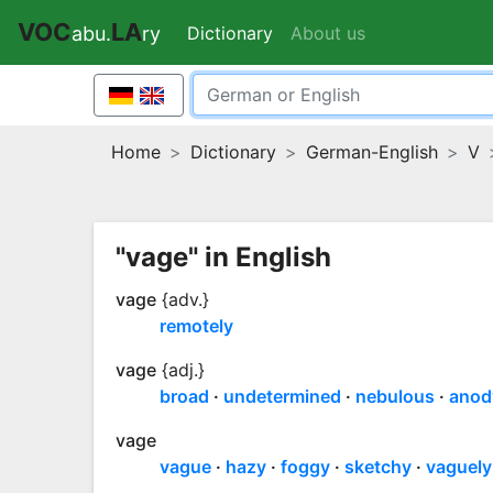
VOC
LA
Dictionary
(current)
About us
abu.
ry
Home
Dictionary
German-English
V
"vage" in English
vage
{adv.}
remotely
vage
{adj.}
broad
undetermined
nebulous
anod
vage
vague
hazy
foggy
sketchy
vaguely