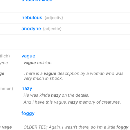
nebulous
{adjectiv}
anodyne
{adjectiv}
vague
lich
)
nyme
vague
opinion.
ge
There is a
vague
description by a woman who was
very much in shock.
hazy
ommen
)
He was kinda
hazy
on the details.
And I have this vague,
hazy
memory of creatures.
foggy
s
vage
OLDER TED; Again, I wasn't there, so I'm a little
foggy