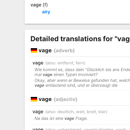
vage
{f}
airy
Detailed translations for "vag
vage
{adverb}
vage
(also:
entfernt
,
fern
)
Wie kommt es, dass dein "Glücklich bis ans Ende
mal
vage
einen Typen involviert?
Okay, aber wenn er Beweise gefunden hat, welc
vage
entlastend sind, und er überzeugt die
vage
{adjectiv}
vage
(also:
deutlich
,
weit
,
breit
,
klar
)
Na das ist eine
vage
Frage.
vage
(also:
unbestimmt
,
unentschieden
,
noch