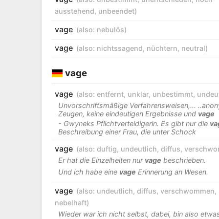
ausstehend
,
unbeendet
)
vage
(also:
nebulös
)
vage
(also:
nichtssagend
,
nüchtern
,
neutral
)
vage
vage
(also:
entfernt
,
unklar
,
unbestimmt
,
undeut
Unvorschriftsmäßige Verfahrensweisen,... ..ano
Zeugen, keine eindeutigen Ergebnisse und
vage
- Gwyneks Pflichtverteidigerin. Es gibt nur die
va
Beschreibung einer Frau, die unter Schock
vage
(also:
duftig
,
undeutlich
,
diffus
,
verschw
Er hat die Einzelheiten nur
vage
beschrieben.
Und ich habe eine
vage
Erinnerung an Wesen.
vage
(also:
undeutlich
,
diffus
,
verschwommen
,
nebelhaft
)
Wieder war ich nicht selbst, dabei, bin also etwa