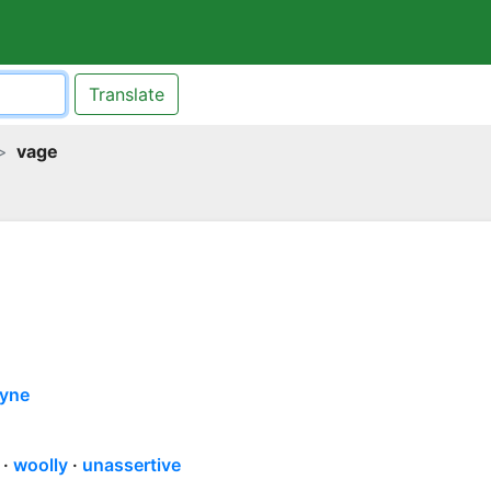
Translate
vage
yne
woolly
unassertive