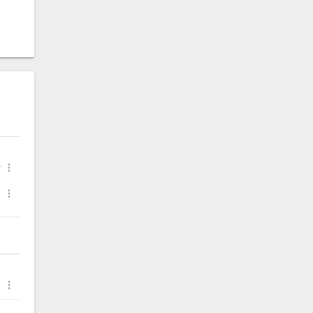


