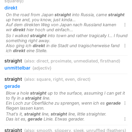
squarely
)
direkt
On the road from Japan
straight
into Russia, came
straight
up here and, you know, just kinda...
Auf dem direkten Weg von Japan nach Russland kamen

wir
direkt
hier hoch und einfach...
So I walked
straight
into town and rather tragically I... I found
something right away.
Also ging ich
direkt
in die Stadt und tragischerweise fand

ich
direkt
eine Stelle.
straight
(also:
direct
,
proximate
,
unmediated
,
firsthand
)
unmittelbar
{adjectiv}
straight
(also:
square
,
right
,
even
,
direct
)
gerade
Blow a hole
straight
up to the surface, assuming I can get it
to fly in a
straight
line.
Ein Loch zur Oberfläche zu sprengen, wenn ich es
gerade

fliegen lassen kann.
That's it,
straight
line,
straight
line, little straighter.
Das ist es,
gerade
Linie. Etwas gerader.

straight
(also:
smooth
,
slippery
,
sleek
,
unruffled (feathers
)