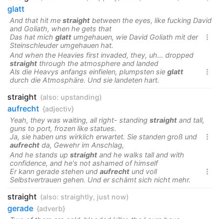
glatt
And that hit me
straight
between the eyes, like fucking David
and Goliath, when he gets that
Das hat mich
glatt
umgehauen, wie David Goliath mit der

Steinschleuder umgehauen hat.
And when the Heavies first invaded, they, uh... dropped
straight
through the atmosphere and landed
Als die Heavys anfangs einfielen, plumpsten sie
glatt

durch die Atmosphäre. Und sie landeten hart.
straight
(also:
upstanding
)
aufrecht
{adjectiv}
Yeah, they was waiting, all right- standing
straight
and tall,
guns to port, frozen like statues.
Ja, sie haben uns wirklich erwartet. Sie standen groß und

aufrecht
da, Gewehr im Anschlag,
And he stands up
straight
and he walks tall and with
confidence, and he's not ashamed of himself
Er kann gerade stehen und
aufrecht
und voll

Selbstvertrauen gehen. Und er schämt sich nicht mehr.
straight
(also:
straightly
,
just now
)
gerade
{adverb}