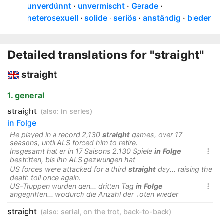
unverdünnt
unvermischt
Gerade
heterosexuell
solide
seriös
anständig
bieder
Detailed translations for "straight"
straight
1. general
straight
(also:
in series
)
in Folge
He played in a record 2,130
straight
games, over 17
seasons, until ALS forced him to retire.
Insgesamt hat er in 17 Saisons 2.130 Spiele
in
Folge

bestritten, bis ihn ALS gezwungen hat
US forces were attacked for a third
straight
day... raising the
death toll once again.
US-Truppen wurden den... dritten Tag
in
Folge

angegriffen... wodurch die Anzahl der Toten wieder
straight
(also:
serial
,
on the trot
,
back-to-back
)