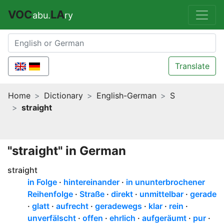
VOC
LA
abu.
ry
Translate
Home
Dictionary
English-German
S
straight
"straight" in German
straight
in Folge
hintereinander
in ununterbrochener
Reihenfolge
Straße
direkt
unmittelbar
gerade
glatt
aufrecht
geradewegs
klar
rein
unverfälscht
offen
ehrlich
aufgeräumt
pur