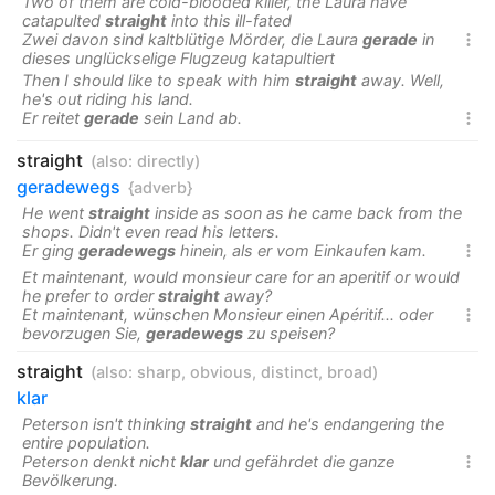
Two of them are cold-blooded killer, the Laura have
catapulted
straight
into this ill-fated
Zwei davon sind kaltblütige Mörder, die Laura
gerade
in

dieses unglückselige Flugzeug katapultiert
Then I should like to speak with him
straight
away. Well,
he's out riding his land.
Er reitet
gerade
sein Land ab.

straight
(also:
directly
)
geradewegs
{adverb}
He went
straight
inside as soon as he came back from the
shops. Didn't even read his letters.
Er ging
geradewegs
hinein, als er vom Einkaufen kam.

Et maintenant, would monsieur care for an aperitif or would
he prefer to order
straight
away?
Et maintenant, wünschen Monsieur einen Apéritif... oder

bevorzugen Sie,
geradewegs
zu speisen?
straight
(also:
sharp
,
obvious
,
distinct
,
broad
)
klar
Peterson isn't thinking
straight
and he's endangering the
entire population.
Peterson denkt nicht
klar
und gefährdet die ganze

Bevölkerung.