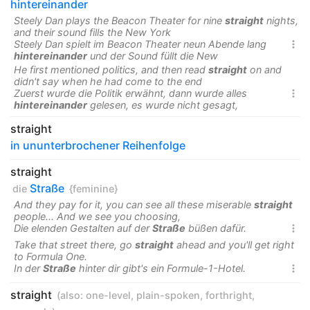
hintereinander
Steely Dan plays the Beacon Theater for nine
straight
nights,
and their sound fills the New York
Steely Dan spielt im Beacon Theater neun Abende lang

hintereinander
und der Sound füllt die New
He first mentioned politics, and then read
straight
on and
didn't say when he had come to the end
Zuerst wurde die Politik erwähnt, dann wurde alles

hintereinander
gelesen, es wurde nicht gesagt,
straight
in ununterbrochener Reihenfolge
straight
Straße
die
{feminine}
And they pay for it, you can see all these miserable
straight
people... And we see you choosing,
Die elenden Gestalten auf der
Straße
büßen dafür.

Take that street there, go
straight
ahead and you'll get right
to Formula One.
In der
Straße
hinter dir gibt's ein Formule-1-Hotel.

straight
(also:
one-level
,
plain-spoken
,
forthright
,