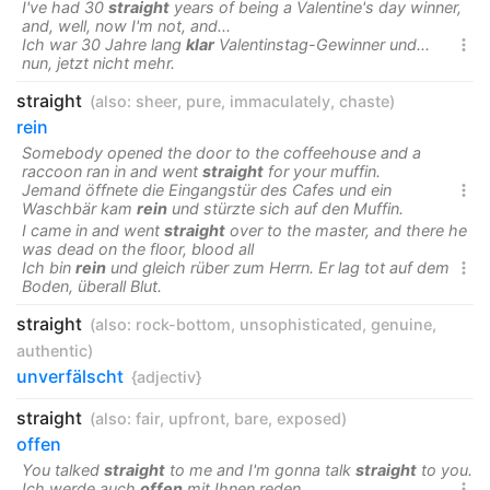
I've had 30
straight
years of being a Valentine's day winner,
and, well, now I'm not, and...
Ich war 30 Jahre lang
klar
Valentinstag-Gewinner und...

nun, jetzt nicht mehr.
straight
(also:
sheer
,
pure
,
immaculately
,
chaste
)
rein
Somebody opened the door to the coffeehouse and a
raccoon ran in and went
straight
for your muffin.
Jemand öffnete die Eingangstür des Cafes und ein

Waschbär kam
rein
und stürzte sich auf den Muffin.
I came in and went
straight
over to the master, and there he
was dead on the floor, blood all
Ich bin
rein
und gleich rüber zum Herrn. Er lag tot auf dem

Boden, überall Blut.
straight
(also:
rock-bottom
,
unsophisticated
,
genuine
,
authentic
)
unverfälscht
{adjectiv}
straight
(also:
fair
,
upfront
,
bare
,
exposed
)
offen
You talked
straight
to me and I'm gonna talk
straight
to you.
Ich werde auch
offen
mit Ihnen reden.
