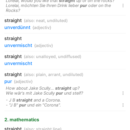
Lorelai, would you like that
straight
up or on the rocks?
Lorelai, möchten Sie Ihren Drink lieber
pur
oder on the

Rocks?
straight
(also:
neat
,
undiluted
)
unverdünnt
{adjectiv}
straight
unvermischt
{adjectiv}
straight
(also:
unalloyed
,
undiffused
)
unvermischt
straight
(also:
plain
,
arrant
,
undiluted
)
pur
{adjectiv}
How about Jake Scully...
straight
up?
Wie wär's mit Jake Scully
pur
und steif?

- J B
straight
and a Corona.
- "J B"
pur
und ein "Corona".

2. mathematics
straight
(also:
straight line
)