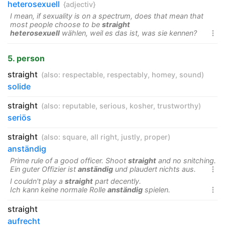
heterosexuell
{adjectiv}
I mean, if sexuality is on a spectrum, does that mean that
most people choose to be
straight
heterosexuell
wählen, weil es das ist, was sie kennen?

5. person
straight
(also:
respectable
,
respectably
,
homey
,
sound
)
solide
straight
(also:
reputable
,
serious
,
kosher
,
trustworthy
)
seriös
straight
(also:
square
,
all right
,
justly
,
proper
)
anständig
Prime rule of a good officer. Shoot
straight
and no snitching.
Ein guter Offizier ist
anständig
und plaudert nichts aus.

I couldn't play a
straight
part decently.
Ich kann keine normale Rolle
anständig
spielen.

straight
aufrecht