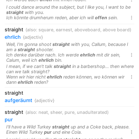
I could dance around the subject, but I like you, I want to be
straight
with you.
Ich könnte drumherum reden, aber ich will
offen
sein.

straight
(also:
square
,
earnest
,
aboveboard
,
above board
)
ehrlich
{adjectiv}
Well, I'm gonna shoot
straight
with you, Callum, because I
am a
straight
shooter.
Ich denke darüber nach. Ich werde
ehrlich
mit dir sein,

Calum, weil ich
ehrlich
bin.
I mean, if we can't talk
straight
in a barbershop... then where
can we talk straight?
Wenn wir hier nicht
ehrlich
reden können, wo können wir

dann
ehrlich
reden?
straight
aufgeräumt
{adjectiv}
straight
(also:
neat
,
sheer
,
pure
,
unadulterated
)
pur
I'll have a Wild Turkey
straight
up and a Coke back, please.
Einen Wild Turkey
pur
und eine Cola.
