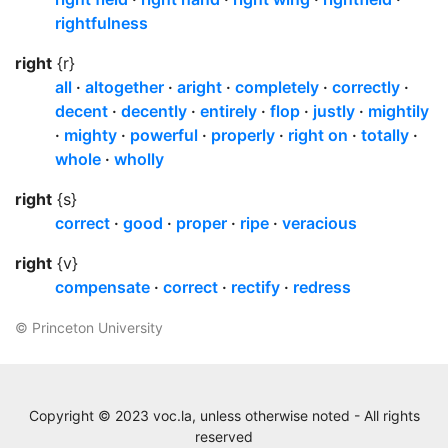
rightfulness
right
{r}
all
altogether
aright
completely
correctly
decent
decently
entirely
flop
justly
mightily
mighty
powerful
properly
right on
totally
whole
wholly
right
{s}
correct
good
proper
ripe
veracious
right
{v}
compensate
correct
rectify
redress
© Princeton University
Copyright © 2023 voc.la, unless otherwise noted - All rights
reserved