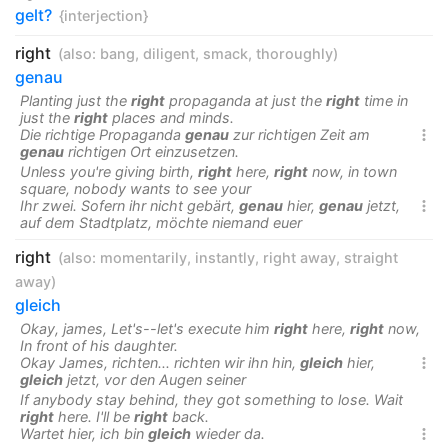
gelt?
{interjection}
right
(also:
bang
,
diligent
,
smack
,
thoroughly
)
genau
Planting just the
right
propaganda at just the
right
time in
just the
right
places and minds.
Die richtige Propaganda
genau
zur richtigen Zeit am

genau
richtigen Ort einzusetzen.
Unless you're giving birth,
right
here,
right
now, in town
square, nobody wants to see your
Ihr zwei. Sofern ihr nicht gebärt,
genau
hier,
genau
jetzt,

auf dem Stadtplatz, möchte niemand euer
right
(also:
momentarily
,
instantly
,
right away
,
straight
away
)
gleich
Okay, james, Let's--let's execute him
right
here,
right
now,
In front of his daughter.
Okay James, richten... richten wir ihn hin,
gleich
hier,

gleich
jetzt, vor den Augen seiner
If anybody stay behind, they got something to lose. Wait
right
here. I'll be
right
back.
Wartet hier, ich bin
gleich
wieder da.
