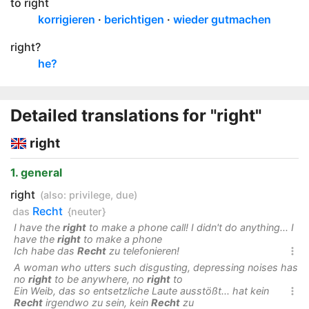
to right
korrigieren
berichtigen
wieder gutmachen
right?
he?
Detailed translations for "right"
right
1. general
right
(also:
privilege
,
due
)
Recht
das
{neuter}
I have the
right
to make a phone call! I didn't do anything... I
have the
right
to make a phone
Ich habe das
Recht
zu telefonieren!

A woman who utters such disgusting, depressing noises has
no
right
to be anywhere, no
right
to
Ein Weib, das so entsetzliche Laute ausstößt... hat kein

Recht
irgendwo zu sein, kein
Recht
zu