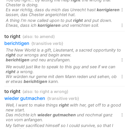
Chester is doing.
Es war richtig, dass du mich das Unrecht hast
korrigieren

lassen, das Chester angerichtet hat.
A thing I'm now called upon to put
right
and put down.
Etwas, dass ich
korrigieren
und vernichten soll.

to right
(also:
to amend
)
berichtigen
{transitive verb}
The New World is a gift, Lieutenant, a sacred opportunity to
right
our wrongs and begin anew.
berichtigen
und neu anzufangen.

We would just like to speak to this guy and see if we can
right
a wrong.
Wir würden nur gerne mit dem Mann reden und sehen, ob

er etwas
berichtigen
kann.
to right
(also:
to right a wrong
)
wieder gutmachen
{transitive verb}
Well, I want to make things
right
with her, get off to a good
new start.
Das möchte ich
wieder
gutmachen
und nochmal ganz

von vorn anfangen.
My father sacrificed himself so I could survive, so that I