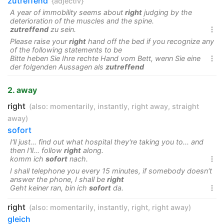
zutreffend
{adjectiv}
A year of immobility seems about
right
judging by the
deterioration of the muscles and the spine.
zutreffend
zu sein.

Please raise your
right
hand off the bed if you recognize any
of the following statements to be
Bitte heben Sie Ihre rechte Hand vom Bett, wenn Sie eine

der folgenden Aussagen als
zutreffend
2. away
right
(also:
momentarily
,
instantly
,
right away
,
straight
away
)
sofort
I'll just... find out what hospital they're taking you to... and
then I'll... follow
right
along.
komm ich
sofort
nach.

I shall telephone you every 15 minutes, if somebody doesn't
answer the phone, I shall be
right
Geht keiner ran, bin ich
sofort
da.

right
(also:
momentarily
,
instantly
,
right
,
right away
)
gleich