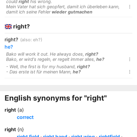
could
right
his wrong.
Mein Vater hat sich geopfert, damit ich überleben kann,

damit ich seine Fehler
wieder
gutmachen
right?
right?
(also:
eh?
)
he?
Bako will work it out. He always does,
right?
Bako, er wird's regeln, er regelt immer alles,
he?

- Well, the first is for my husband,
right?
- Das erste ist für meinen Mann,
he?

English synonyms for "right"
right
{a}
correct
right
{n}
right field
right hand
right wing
rightfield