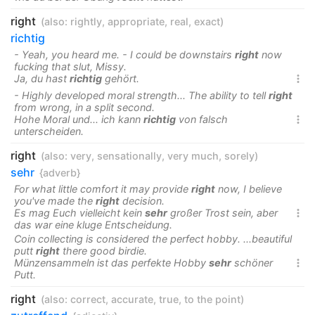
right
(also:
rightly
,
appropriate
,
real
,
exact
)
richtig
- Yeah, you heard me. - I could be downstairs
right
now
fucking that slut, Missy.
Ja, du hast
richtig
gehört.

- Highly developed moral strength... The ability to tell
right
from wrong, in a split second.
Hohe Moral und... ich kann
richtig
von falsch

unterscheiden.
right
(also:
very
,
sensationally
,
very much
,
sorely
)
sehr
{adverb}
For what little comfort it may provide
right
now, I believe
you've made the
right
decision.
Es mag Euch vielleicht kein
sehr
großer Trost sein, aber

das war eine kluge Entscheidung.
Coin collecting is considered the perfect hobby. ...beautiful
putt
right
there good birdie.
Münzensammeln ist das perfekte Hobby
sehr
schöner

Putt.
right
(also:
correct
,
accurate
,
true
,
to the point
)