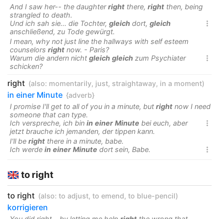
And I saw her-- the daughter
right
there,
right
then, being
strangled to death.
Und ich sah sie... die Tochter,
gleich
dort,
gleich

anschließend, zu Tode gewürgt.
I mean, why not just line the hallways with self esteem
counselors
right
now. - Paris?
Warum die andern nicht
gleich
gleich
zum Psychiater

schicken?
right
(also:
momentarily
,
just
,
straightaway
,
in a moment
)
in einer Minute
{adverb}
I promise I'll get to all of you in a minute, but
right
now I need
someone that can type.
Ich verspreche, ich bin
in
einer
Minute
bei euch, aber

jetzt brauche ich jemanden, der tippen kann.
I'll be
right
there in a minute, babe.
Ich werde
in
einer
Minute
dort sein, Babe.

to right
to right
(also:
to adjust
,
to emend
,
to blue-pencil
)
korrigieren
You did right... by letting me help
right
the wrong that