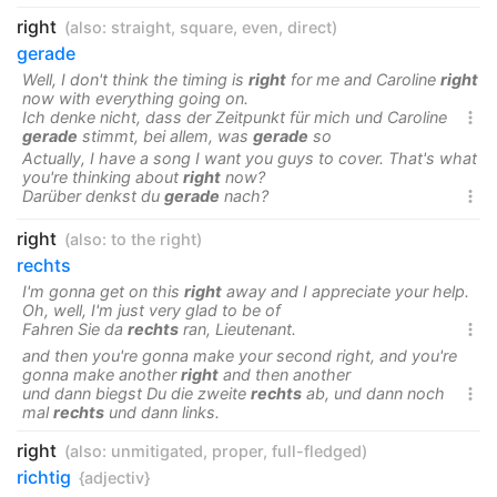
right
(also:
straight
,
square
,
even
,
direct
)
gerade
Well, I don't think the timing is
right
for me and Caroline
right
now with everything going on.
Ich denke nicht, dass der Zeitpunkt für mich und Caroline

gerade
stimmt, bei allem, was
gerade
so
Actually, I have a song I want you guys to cover. That's what
you're thinking about
right
now?
Darüber denkst du
gerade
nach?

right
(also:
to the right
)
rechts
I'm gonna get on this
right
away and I appreciate your help.
Oh, well, I'm just very glad to be of
Fahren Sie da
rechts
ran, Lieutenant.

and then you're gonna make your second right, and you're
gonna make another
right
and then another
und dann biegst Du die zweite
rechts
ab, und dann noch

mal
rechts
und dann links.
right
(also:
unmitigated
,
proper
,
full-fledged
)
richtig
{adjectiv}