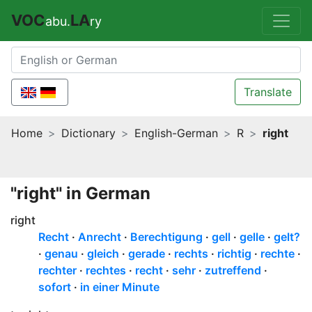
VOC
LA
abu.
ry
Translate
Home
Dictionary
English-German
R
right
"right" in German
right
Recht
Anrecht
Berechtigung
gell
gelle
gelt?
genau
gleich
gerade
rechts
richtig
rechte
rechter
rechtes
recht
sehr
zutreffend
sofort
in einer Minute