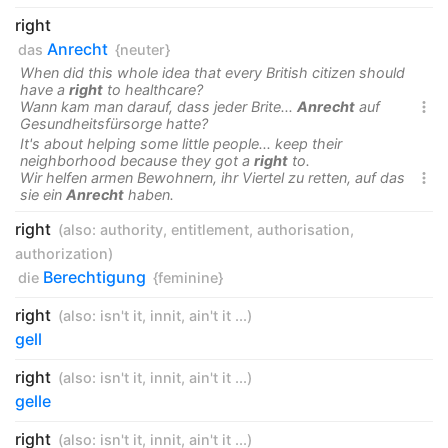
right
Anrecht
das
{neuter}
When did this whole idea that every British citizen should
have a
right
to healthcare?
Wann kam man darauf, dass jeder Brite...
Anrecht
auf

Gesundheitsfürsorge hatte?
It's about helping some little people... keep their
neighborhood because they got a
right
to.
Wir helfen armen Bewohnern, ihr Viertel zu retten, auf das

sie ein
Anrecht
haben.
right
(also:
authority
,
entitlement
,
authorisation
,
authorization
)
Berechtigung
die
{feminine}
right
(also:
isn't it
,
innit
,
ain't it ...
)
gell
right
(also:
isn't it
,
innit
,
ain't it ...
)
gelle
right
(also:
isn't it
,
innit
,
ain't it ...
)