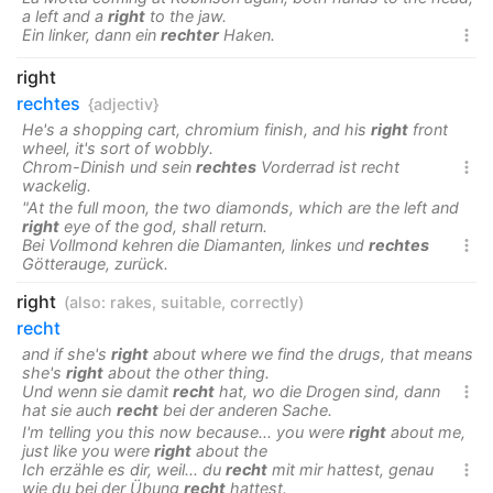
a left and a
right
to the jaw.
Ein linker, dann ein
rechter
Haken.

right
rechtes
{adjectiv}
He's a shopping cart, chromium finish, and his
right
front
wheel, it's sort of wobbly.
Chrom-Dinish und sein
rechtes
Vorderrad ist recht

wackelig.
"At the full moon, the two diamonds, which are the left and
right
eye of the god, shall return.
Bei Vollmond kehren die Diamanten, linkes und
rechtes

Götterauge, zurück.
right
(also:
rakes
,
suitable
,
correctly
)
recht
and if she's
right
about where we find the drugs, that means
she's
right
about the other thing.
Und wenn sie damit
recht
hat, wo die Drogen sind, dann

hat sie auch
recht
bei der anderen Sache.
I'm telling you this now because... you were
right
about me,
just like you were
right
about the
Ich erzähle es dir, weil... du
recht
mit mir hattest, genau

wie du bei der Übung
recht
hattest.