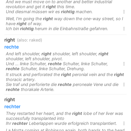
And we must move on to another and better industrial
revolution and get it
right
this time.
Und diesmal müssen wir es
richtig
machen.

Well, I'm going the
right
way down the one-way street, so I
have
right
of way.
Ich bin
richtig
herum in die Einbahnstraße gefahren.

right
(also:
raked
)
rechte
And left shoulder,
right
shoulder, left shoulder,
right
shoulder, left shoulder, pivot.
Und ... linke Schulter,
rechte
Schulter, linke Schulter,

rechte
Schulter, linke Schulter, Drehung.
It struck and perforated the
right
peronial vein and the
right
thoracic artery.
Sie traf und perforierte die
rechte
peroneale Vene und die

rechte
thorakale Arterie.
right
rechter
They restarted her heart, and the
right
lobe of her liver was
successfully transplanted into
Ihr
rechter
Leberlappen wurde erfolgreich transplantiert.

La Motta coming at Robinson again, both hands to the head,